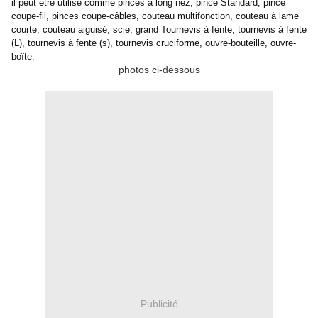
il peut être utilisé comme pinces à long nez, pince Standard, pince
coupe-fil, pinces coupe-câbles, couteau multifonction, couteau à lame
courte, couteau aiguisé, scie, grand Tournevis à fente, tournevis à fente
(L), tournevis à fente (s), tournevis cruciforme, ouvre-bouteille, ouvre-
boîte.
photos ci-dessous
Publicité