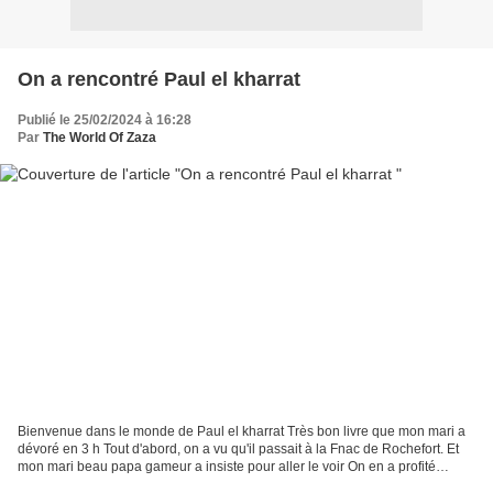
On a rencontré Paul el kharrat
Publié le 25/02/2024 à 16:28
Par
The World Of Zaza
Bienvenue dans le monde de Paul el kharrat Très bon livre que mon mari a
dévoré en 3 h Tout d'abord, on a vu qu'il passait à la Fnac de Rochefort. Et
mon mari beau papa gameur a insiste pour aller le voir On en a profité
d'acheter des livres et il nous...