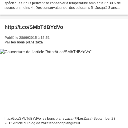
spécifiques 2 : Ils peuvent se conserver à température ambiante 3 : 30% de
sucres en moins 4 : Des conservateurs et des colorants 5 : Jusqu'à 3 ans
Jouez au grand jeu des devinettes...
http://t.co/SMbTdBYdVo
Publié le 28/09/2015 à 15:51
Par
les bons plans zaza
http://t.co/SMbTdBYdVo les bons plans zaza (@LesZaza) September 28,
2015 Article du blog de zazafandebonplangratuit