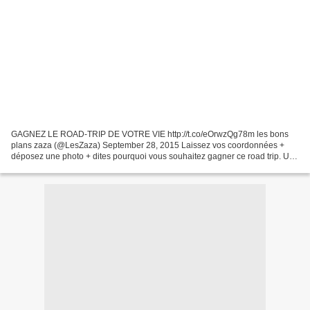
GAGNEZ LE ROAD-TRIP DE VOTRE VIE http://t.co/eOrwzQg78m les bons
plans zaza (@LesZaza) September 28, 2015 Laissez vos coordonnées +
déposez une photo + dites pourquoi vous souhaitez gagner ce road trip. Un
tirage au sort déterminera une partie des gagnants,...