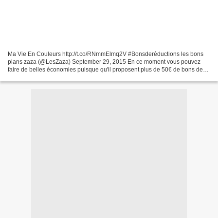
Ma Vie En Couleurs http://t.co/RNmmElmq2V #Bonsderéductions les bons
plans zaza (@LesZaza) September 29, 2015 En ce moment vous pouvez
faire de belles économies puisque qu'il proposent plus de 50€ de bons de
réduction sur plein de bons produits. En poursuivant...