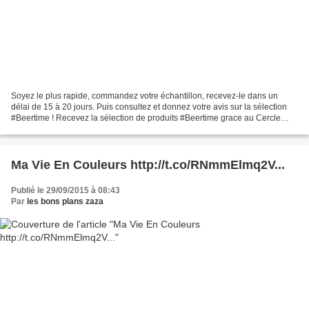
Soyez le plus rapide, commandez votre échantillon, recevez-le dans un
délai de 15 à 20 jours. Puis consultez et donnez votre avis sur la sélection
#Beertime ! Recevez la sélection de produits #Beertime grace au Cercle
Mousse, puis notez et consultez les...
Ma Vie En Couleurs http://t.co/RNmmElmq2V...
Publié le 29/09/2015 à 08:43
Par
les bons plans zaza