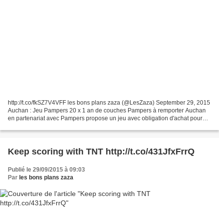
http://t.co/fkSZ7V4VFF les bons plans zaza (@LesZaza) September 29, 2015
Auchan : Jeu Pampers 20 x 1 an de couches Pampers à remporter Auchan
en partenariat avec Pampers propose un jeu avec obligation d'achat pour
tenter de remporter 1 an de couches....
Keep scoring with TNT http://t.co/431JfxFrrQ
Publié le 29/09/2015 à 09:03
Par
les bons plans zaza