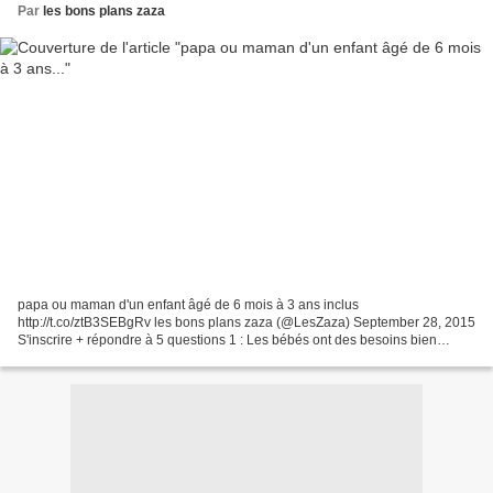
Par
les bons plans zaza
papa ou maman d'un enfant âgé de 6 mois à 3 ans inclus
http://t.co/ztB3SEBgRv les bons plans zaza (@LesZaza) September 28, 2015
S'inscrire + répondre à 5 questions 1 : Les bébés ont des besoins bien
spécifiques 2 : Ils peuvent se conserver à température...