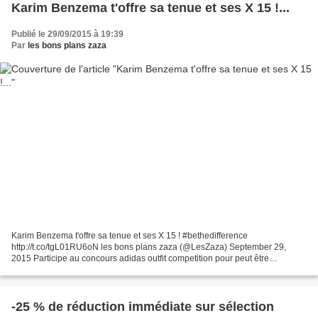
Karim Benzema t'offre sa tenue et ses X 15 !...
Publié le 29/09/2015 à 19:39
Par
les bons plans zaza
Karim Benzema t'offre sa tenue et ses X 15 ! #bethedifference
http://t.co/tgL01RU6oN les bons plans zaza (@LesZaza) September 29,
2015 Participe au concours adidas outfit competition pour peut être
remporter la tenu complète du Réal Madrid de Karim Benzema...
-25 % de réduction immédiate sur sélection