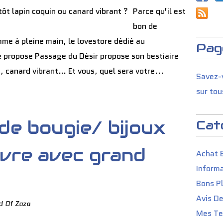
Parce qu’il est
bon de
mme à pleine main, le lovestore dédié au
Pag
 propose Passage du Désir propose son bestiaire
in, canard vibrant… Et vous, quel sera votre...
Savez-v
sur tou
de bougie/ bijoux
Cat
uvre avec grand
Achat 
Informa
Bons P
Avis D
d Of Zaza
Mes Tes