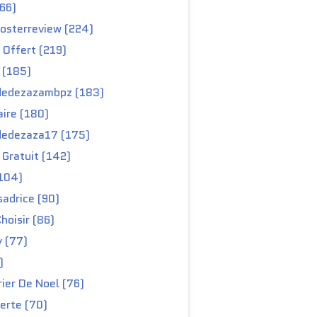
66)
osterreview (224)
 Offert (219)
 (185)
edezazambpz (183)
ire (180)
edezaza17 (175)
Gratuit (142)
104)
adrice (90)
hoisir (86)
y (77)
)
ier De Noel (76)
erte (70)