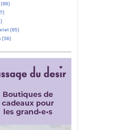
 (68)
67)
)
riat (65)
 (56)