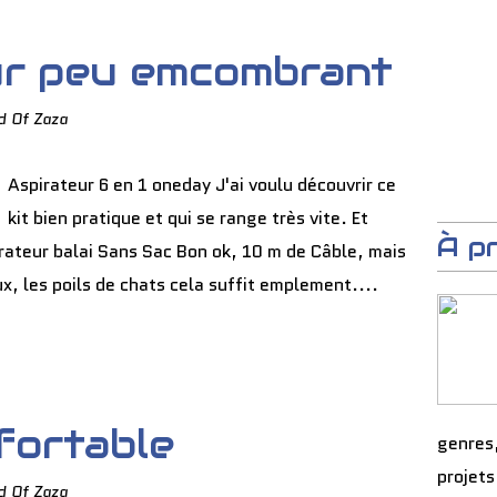
ur peu emcombrant
d Of Zaza
Aspirateur 6 en 1 oneday J'ai voulu découvrir ce
kit bien pratique et qui se range très vite. Et
À p
rateur balai Sans Sac Bon ok, 10 m de Câble, mais
x, les poils de chats cela suffit emplement....
fortable
genres
projets
d Of Zaza