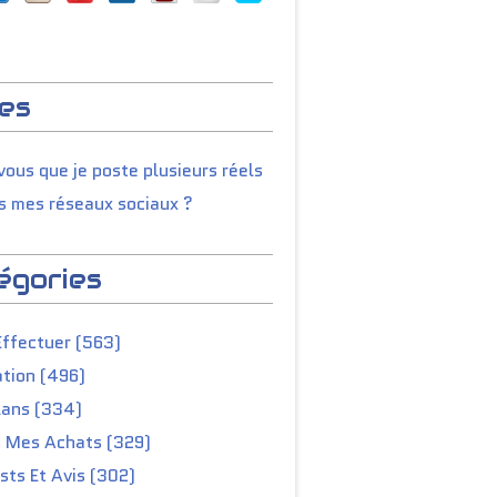
es
ous que je poste plusieurs réels
s mes réseaux sociaux ?
égories
Effectuer (563)
tion (496)
lans (334)
e Mes Achats (329)
ts Et Avis (302)