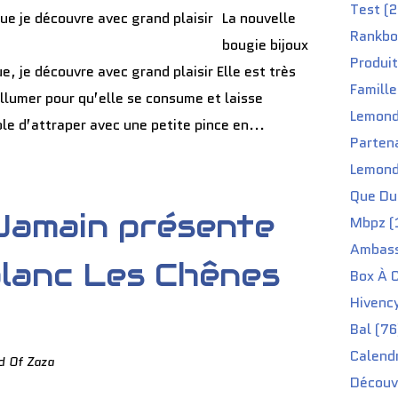
Test (2
La nouvelle
Rankbo
bougie bijoux
Produit
je découvre avec grand plaisir Elle est très
Famille
llumer pour qu’elle se consume et laisse
Lemond
ible d’attraper avec une petite pince en...
Partena
Lemond
Que Du 
Jamain présente
Mbpz (
Ambass
blanc Les Chênes
Box À C
Hivenc
Bal (76
Calendr
d Of Zaza
Découv