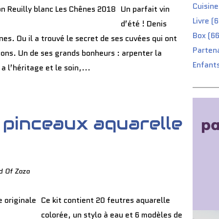
Cuisine
Un parfait vin
Livre (
d’été ! Denis
Box (66
nes. Ou il a trouvé le secret de ses cuvées qui ont
Partena
ons. Un de ses grands bonheurs : arpenter la
Enfants
a l’héritage et le soin,...
 pinceaux aquarelle
d Of Zaza
Ce kit contient 20 feutres aquarelle
colorée, un stylo à eau et 6 modèles de