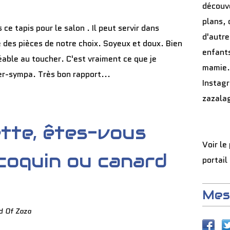
découve
plans, 
s ce tapis pour le salon . Il peut servir dans
d'autre
 des pièces de notre choix. Soyeux et doux. Bien
enfants
réable au toucher. C'est vraiment ce que je
mamie.
er-sympa. Très bon rapport...
Instag
zazala
tte, êtes-vous
Voir le
 coquin ou canard
portail
Mes
d Of Zaza