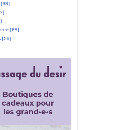
 (68)
67)
)
riat (65)
 (56)