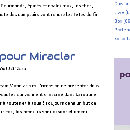
Cuisine
ourmands, épicés et chaleureux, les thés,
Livre (
oute des comptoirs vont rendre les fêtes de fin
Box (66
Partena
Enfants
pour Miraclar
World Of Zaza
eam Miraclar a eu l'occasion de présenter deux
eautés qui viennent s'inscrire dans la routine
à toutes et à tous ! Toujours dans un but de
rices, les produits sont essentiellement...