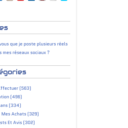
es
ous que je poste plusieurs réels
s mes réseaux sociaux ?
égories
Effectuer (563)
tion (496)
lans (334)
e Mes Achats (329)
ts Et Avis (302)