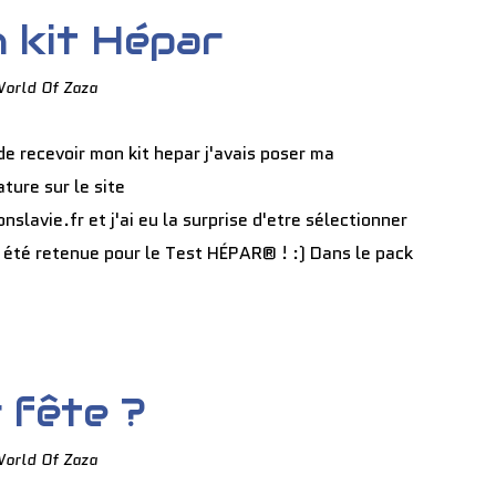
n kit Hépar
World Of Zaza
e recevoir mon kit hepar j'avais poser ma
ture sur le site
lavie.fr et j'ai eu la surprise d'etre sélectionner
a été retenue pour le Test HÉPAR® ! :) Dans le pack
 fête ?
World Of Zaza