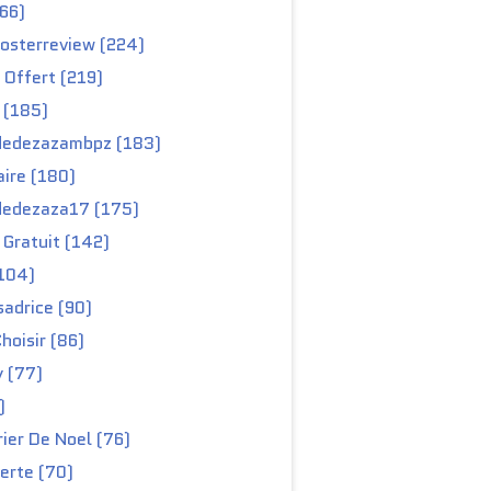
66)
osterreview (224)
 Offert (219)
 (185)
edezazambpz (183)
ire (180)
edezaza17 (175)
Gratuit (142)
104)
adrice (90)
hoisir (86)
y (77)
)
ier De Noel (76)
erte (70)