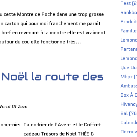
Test (2
Rankbo
eçu cette Montre de Poche dans une trop grosse
Produit
en carton qui pour moi franchement me paraît
Famille
, bref en revenant à la montre elle est vraiment
Lemond
utour du cou elle fonctionne très...
Partena
Lemond
Que Du 
Noël la route des
Mbpz (
Ambass
Box À C
Hivenc
World Of Zaza
Bal (76
Calendr
Calendrier de l’Avent et le Coffret
Découv
cadeau Trésors de Noël THÉS &