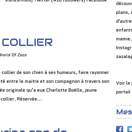
découve
plans, 
d'autre
enfants
mamie.
 COLLIER
Instag
World Of Zaza
zazala
 collier de son chien à ses humeurs, faire rayonner
ité entre le maitre et son compagnon à travers son
Voir le
idée originale qu’a eue Charlotte Boëlle, jeune
portail
collier. Réservée...
Mes