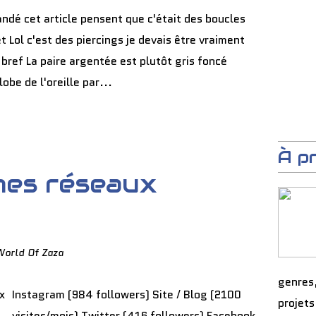
ndé cet article pensent que c'était des boucles
et Lol c'est des piercings je devais être vraiment
bref La paire argentée est plutôt gris foncé
obe de l'oreille par...
À p
mes réseaux
World Of Zaza
genres
Instagram (984 followers) Site / Blog (2100
projets
visites/mois) Twitter (416 followers) Facebook