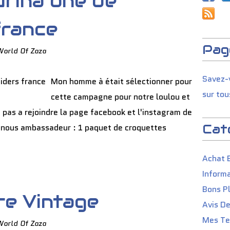
rina one de
france
Pag
World Of Zaza
Savez-v
Mon homme à était sélectionner pour
sur tou
cette campagne pour notre loulou et
z pas a rejoindre la page facebook et l'instagram de
Cat
ur nous ambassadeur : 1 paquet de croquettes
Achat 
Informa
Bons P
re Vintage
Avis D
Mes Tes
World Of Zaza