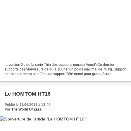
la version XL de la série Thin des supports muraux Vogel'sCe dernier
supporte des téléviseurs de 40 à 100" et un poids maximal de 70 kg. Support
mural pour écran plat C'est un support Télé mural pour grand écran
inclinable cela tomber bien il nous en...
Le HOMTOM HT16
Publié le 11/06/2018 à 13:49
Par
The World Of Zaza