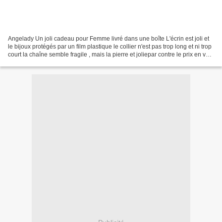
Angelady Un joli cadeau pour Femme livré dans une boîte L'écrin est joli et
le bijoux protégés par un film plastique le collier n'est pas trop long et ni trop
court la chaîne semble fragile , mais la pierre et joliepar contre le prix en va-
t-il le coup...