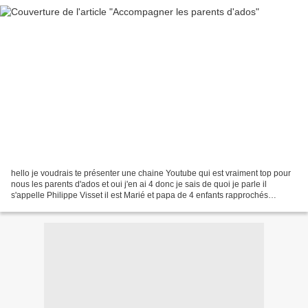
hello je voudrais te présenter une chaine Youtube qui est vraiment top pour
nous les parents d'ados et oui j'en ai 4 donc je sais de quoi je parle il
s'appelle Philippe Visset il est Marié et papa de 4 enfants rapprochés
comme moi on va dire, le passage...