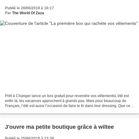
Publié le 28/06/2018 à 16:17
Par
The World Of Zaza
Prêt à Changer lance un box gratuit pour revendre vos vêtementsL’été est
enfin là, les vacances approchent à grands pas. Mais pour beaucoup de
Français, l’été est aussi l’occasion de faire le tri dans leur dressing. Que ce
soit pour préparer la rentrée,...
J'ouvre ma petite boutique grâce à wiltee
Publié le 25/06/2018 à 23:38