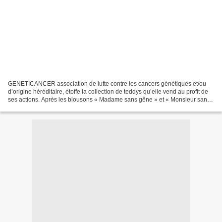
GENETICANCER association de lutte contre les cancers génétiques et/ou
d’origine héréditaire, étoffe la collection de teddys qu’elle vend au profit de
ses actions. Après les blousons « Madame sans gêne » et « Monsieur sans
gêne », elle lancera, le 1er...