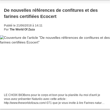
De nouvelles références de confitures et des
farines certifiées Ecocert
Publié le 21/06/2018 à 14:11
Par
The World Of Zaza
LE CHOIX BIOBons pour le corps et bon pour la planète Au moi d'avril je
vous avez présenter Naturéo avec cette article :
http://www.theworldofzaza.com/-071 que je vous invite à lire Farines naturéO
LE CHOIX BIO Bons pour le corps et bon pour la planète,...