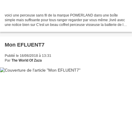
voici une perceuse sans fil de la marque POWERLAND dans une boîte
simple mais suffisante pour tous ranger regarder par vous même ,livré avec
une notice bien sur C'est un beau coffret perceuse visseuse la batterie de la
perceuse et déjà charger à fond...
Mon EFLUENT7
Publié le 16/06/2018 à 13:31
Par
The World Of Zaza