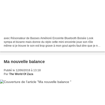
avec Résonateur de Basses Amélioré Enceinte Bluetooth Boisée Look
sympa et bizarre mais donne du style cette mini enceinte joue son rôle
même si je trouve le son est trop grave à mon gout après faut dire que je ne
suis pas trop habitué mais les filles...
Ma nouvelle balance
Publié le 12/06/2018 à 13:18
Par
The World Of Zaza