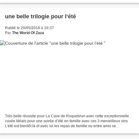
pour accrocher ce qui...
une belle trilogie pour l’été
Publié le 20/05/2018 à 10:37
Par
The World Of Zaza
Très belle réussite pour La Cave de Roquebrun avec cette exceptionnelle
cuvée Idéals pour une soirée d’été en famille avec ces 3 merveilleux vins
L’été est bientôt là et avec lui les repas de famille ou entre amis se
multiplient autant d’occasions de...