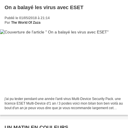
On a balayé les virus avec ESET
Publié le 01/05/2018 à 21:14
Par
The World Of Zaza
j'ai pu tester pendant une année l'anti virus Multi-Device Security Pack. une
licence ESET Multi-Device d'1 an / 3 postes voici mon bilan bon ben voilà au
bout d'un an je peux vous dire que je vous recommande largement cet
antivirus il est payant certes...
UN MATIN EN COULEURS