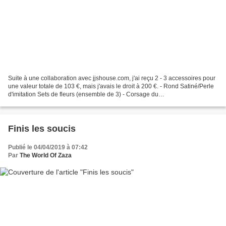
Suite à une collaboration avec jjshouse.com, j'ai reçu 2 - 3 accessoires pour
une valeur totale de 103 €, mais j'avais le droit à 200 €. - Rond Satiné/Perle
d'imitation Sets de fleurs (ensemble de 3) - Corsage du
poignet/Boutonnière/Bouquets de mariée...
Finis les soucis
Publié le 04/04/2019 à 07:42
Par
The World Of Zaza