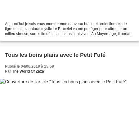
Aujourd'hui je vais vous montrer mon nouveau bracelet protection œil de
tigre de c hez natural mystic Le Bracelet va me protéger pour affronter un
milieu stressé, surexcité où les tensions sont vives. Au Moyen-âge, il portait
la pierre d'Œil de Tigre...
Tous les bons plans avec le Petit Futé
Publié le 04/06/2019 à 15:59
Par
The World Of Zaza