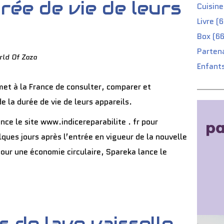
urée de vie de leurs
Cuisine
Livre (
Box (66
Partena
rld Of Zaza
Enfants
ance le site www.indicereparabilite . fr pour
lques jours après l’entrée en vigueur de la nouvelle
pour une économie circulaire, Spareka lance le
s de lave vaisselle