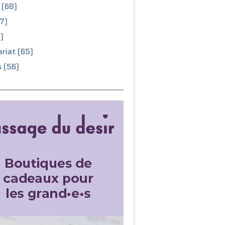
 (68)
67)
)
riat (65)
 (56)