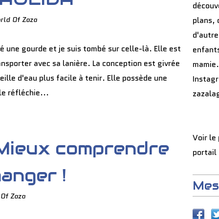
découve
rld Of Zaza
plans, 
d'autre
é une gourde et je suis tombé sur celle-là. Elle est
enfants
ransporter avec sa lanière. La conception est givrée
mamie.
eille d'eau plus facile à tenir. Elle possède une
Instag
e réfléchie...
zazala
Voir le
Mieux comprendre
portail
anger !
Mes
 Of Zaza