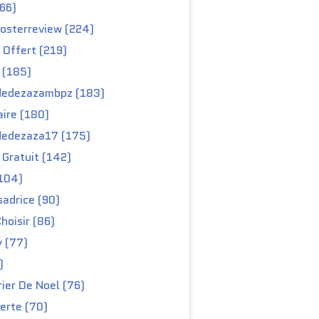
66)
osterreview (224)
 Offert (219)
 (185)
edezazambpz (183)
ire (180)
edezaza17 (175)
Gratuit (142)
104)
adrice (90)
hoisir (86)
y (77)
)
ier De Noel (76)
erte (70)