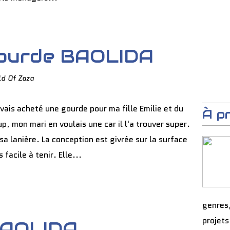
Gourde BAOLIDA
ld Of Zaza
vais acheté une gourde pour ma fille Emilie et du
À p
p, mon mari en voulais une car il l'a trouver super.
 sa lanière. La conception est givrée sur la surface
 facile à tenir. Elle...
genres
projets
BAOLIDA