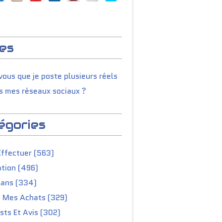
es
ous que je poste plusieurs réels
s mes réseaux sociaux ?
égories
Effectuer (563)
tion (496)
lans (334)
e Mes Achats (329)
ts Et Avis (302)