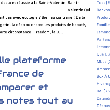
Saint-
Test (2
Valentin Qui
Rankbo
ait pas avec écologie ? Bien au contraire ! De la
Produit
gerie, la déco ou encore les produits de beauté,
Famille
toute circonstance. Treedom, la B...
Lemond
Partena
Lemond
Que Du 
lle plateforme
Mbpz (
Ambass
France de
Box À C
Hivenc
omparer et
Bal (76
s notes tout au
Calendr
Découv