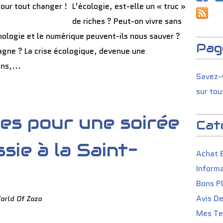
L’écologie, est-elle un « truc »
de riches ? Peut-on vivre sans
nologie et le numérique peuvent-ils nous sauver ?
Pag
mpagne ? La crise écologique, devenue une
ns,...
Savez-v
sur tou
nes pour une soirée
Cat
sie à la Saint-
Achat 
Informa
Bons P
Avis D
orld Of Zaza
Mes Tes