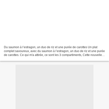
Du saumon à l’estragon, un duo de riz et une purée de carottes Un plat
complet savoureux, avec du saumon à l’estragon, un duo de riz et une purée
de carottes. Ce qui m'a attirée, ce sont les 3 compartiments, Cette nouvelle
assiette est pas mal, mais j'ai...