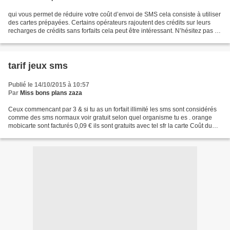
qui vous permet de réduire votre coût d’envoi de SMS cela consiste à utiliser
des cartes prépayées. Certains opérateurs rajoutent des crédits sur leurs
recharges de crédits sans forfaits cela peut être intéressant. N’hésitez pas à
comparer d’un opérateur...
tarif jeux sms
Publié le 14/10/2015 à 10:57
Par
Miss bons plans zaza
Ceux commencant par 3 & si tu as un forfait illimité les sms sont considérés
comme des sms normaux voir gratuit selon quel organisme tu es . orange
mobicarte sont facturés 0,09 € ils sont gratuits avec tel sfr la carte Coût du
SMS surtaxé Le coût du SMS...