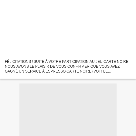
FÉLICITATIONS ! SUITE À VOTRE PARTICIPATION AU JEU CARTE NOIRE,
NOUS AVONS LE PLAISIR DE VOUS CONFIRMER QUE VOUS AVEZ
GAGNÉ UN SERVICE À ESPRESSO CARTE NOIRE (VOIR LE
RÈGLEMENT COMPLET DU JEU) ! VOUS RECEVREZ VOTRE CADEAU
PAR COURRIER À L’ADRESSE INDIQUÉE...