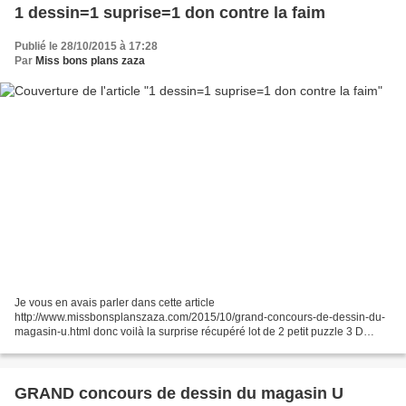
1 dessin=1 suprise=1 don contre la faim
Publié le 28/10/2015 à 17:28
Par
Miss bons plans zaza
Je vous en avais parler dans cette article
http://www.missbonsplanszaza.com/2015/10/grand-concours-de-dessin-du-
magasin-u.html donc voilà la surprise récupéré lot de 2 petit puzzle 3 D
animaux pas mal non? recto verso
GRAND concours de dessin du magasin U