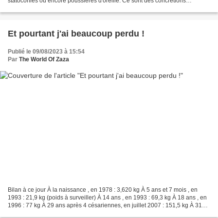
statoconies ou encore poussières d'oreille. Ce sont des concrétions
minérales se trouvant dans le système...
Et pourtant j'ai beaucoup perdu !
Publié le 09/08/2023 à 15:54
Par
The World Of Zaza
Bilan à ce jour À la naissance , en 1978 : 3,620 kg À 5 ans et 7 mois , en
1993 : 21,9 kg (poids à surveiller) À 14 ans , en 1993 : 69,3 kg À 18 ans , en
1996 : 77 kg À 29 ans après 4 césariennes, en juillet 2007 : 151,5 kg À 31
ans , décembre 2009 :...