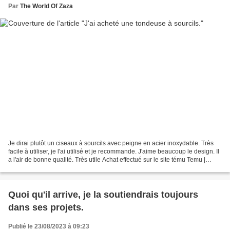
Par
The World Of Zaza
Je dirai plutôt un ciseaux à sourcils avec peigne en acier inoxydable. Très
facile à utiliser, je l'ai utilisé et je recommande. J'aime beaucoup le design. Il
a l'air de bonne qualité. Très utile Achat effectué sur le site tému Temu |
Explore the Latest...
Quoi qu'il arrive, je la soutiendrais toujours
dans ses projets.
Publié le 23/08/2023 à 09:23