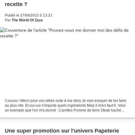
recette ?
Publié le 27/08/2023 à 13:21
Par
The World Of Zaza
Coucou ! Merci pour vos idées suite à ma story Je vais essayer de les faire
au plus vite. Et oui oui n'importe quels ingrédients Mais il m'en faut 6. Voici
un exemple que l'on m'a donné : Carottes Pomme de terre Steak haché
Cheddar Dès de jambon Emmental...
Une super promotion sur l'univers Papeterie