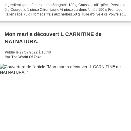
Ingrédients pour 3 personnes Spaghetti 180 g Gousse d'ail1 pièce Persil plat
5 g Courgette 1 pièce Citron jaune ½ pièce Lardons fumés 150 g Fromage
italien râpé 75 g Fromage frais aux herbes 50 g Huile d'olive 4 cs Poivre et
sel selon le goût Ustensiles...
Mon mari a découvert L CARNITINE de
NATNATURA.
Publié le 27/07/2022 à 13:40
Par
The World Of Zaza