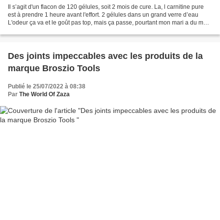
Il s’agit d'un flacon de 120 gélules, soit 2 mois de cure. La, l carnitine pure
est à prendre 1 heure avant l'effort. 2 gélules dans un grand verre d’eau
L'odeur ça va et le goût pas top, mais ça passe, pourtant mon mari a du mal
avec les gros cachets...
Des joints impeccables avec les produits de la
marque Broszio Tools
Publié le 25/07/2022 à 08:38
Par
The World Of Zaza