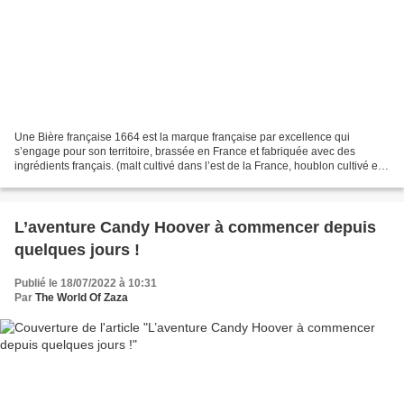
Une Bière française 1664 est la marque française par excellence qui
s’engage pour son territoire, brassée en France et fabriquée avec des
ingrédients français. (malt cultivé dans l’est de la France, houblon cultivé en
Alsace) Du verre au sous-bock, en...
L’aventure Candy Hoover à commencer depuis
quelques jours !
Publié le 18/07/2022 à 10:31
Par
The World Of Zaza