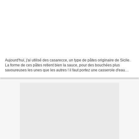
Aujourd'hui, j'ai utilisé des casarecce, un type de pâtes originaire de Sicile.
La forme de ces pâtes retient bien la sauce, pour des bouchées plus
savoureuses les unes que les autres ! il faut portez une casserole d'eau
salée à ébullition. Émincez l’oignon...