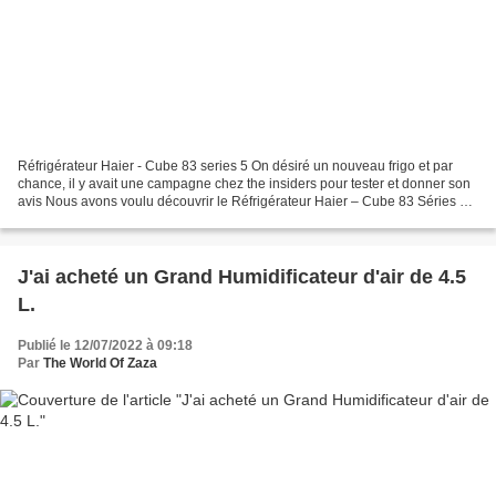
Réfrigérateur Haier - Cube 83 series 5 On désiré un nouveau frigo et par
chance, il y avait une campagne chez the insiders pour tester et donner son
avis Nous avons voulu découvrir le Réfrigérateur Haier – Cube 83 Séries 5.
Équipé des Fresher Techs de...
J'ai acheté un Grand Humidificateur d'air de 4.5
L.
Publié le 12/07/2022 à 09:18
Par
The World Of Zaza