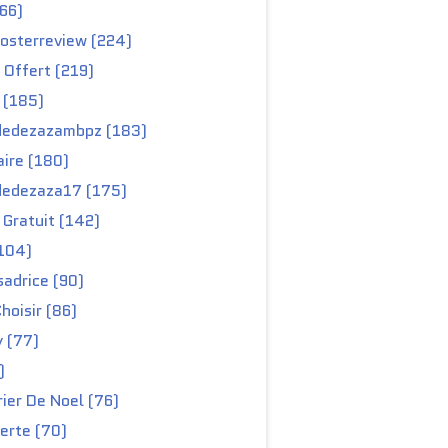
66)
osterreview (224)
 Offert (219)
 (185)
edezazambpz (183)
ire (180)
edezaza17 (175)
Gratuit (142)
104)
adrice (90)
hoisir (86)
y (77)
)
ier De Noel (76)
erte (70)