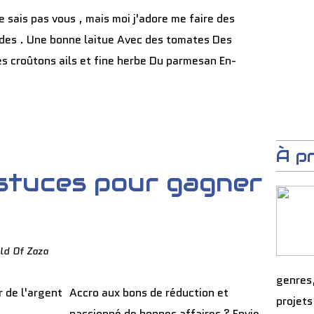
e sais pas vous , mais moi j'adore me faire des
des . Une bonne laitue Avec des tomates Des
 croûtons ails et fine herbe Du parmesan En-
À p
astuces pour gagner
ld Of Zaza
genres
Accro aux bons de réduction et
projets
passionné de bonnes affaires ? Envie