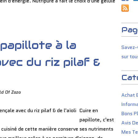
in d'énergie. Nutripure a fait le choix d'une gélule
Pag
papillote à la
Savez-v
sur tou
vec du riz pilaf &
Cat
ld Of Zaza
Achat 
Informa
Cuire en
Bons P
papillote, c'est
Avis D
n cuisiné de cette manière conserve ses nutriments
Mes Tes