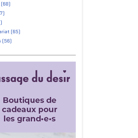
 (68)
67)
)
riat (65)
 (56)