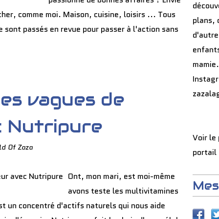
découve
er, comme moi. Maison, cuisine, loisirs ... Tous
plans, 
e sont passés en revue pour passer à l'action sans
d'autre
enfants
mamie.
Instag
zazala
les vagues de
c Nutripure
Voir le
ld Of Zaza
portail
Ont, mon mari, est moi-même
Mes
avons teste les multivitamines
st un concentré d'actifs naturels qui nous aide