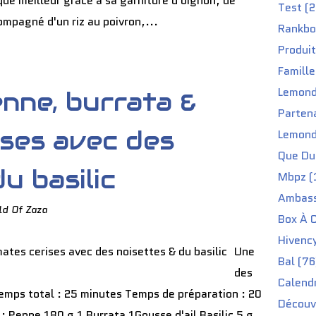
 que meilleur grâce à sa garniture d'oignon, de
Test (2
ompagné d'un riz au poivron,...
Rankbo
Produit
Famille
Lemond
nne, burrata &
Partena
ises avec des
Lemond
Que Du 
u basilic
Mbpz (
Ambass
ld Of Zaza
Box À C
Hivenc
Une
Bal (76
des
Calendr
emps total : 25 minutes Temps de préparation : 20
Découv
 : Penne 180 g 1 Burrata 1Gousse d'ail Basilic 5 g