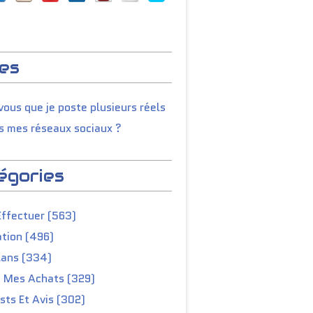
es
ous que je poste plusieurs réels
s mes réseaux sociaux ?
égories
Effectuer (563)
tion (496)
lans (334)
e Mes Achats (329)
ts Et Avis (302)