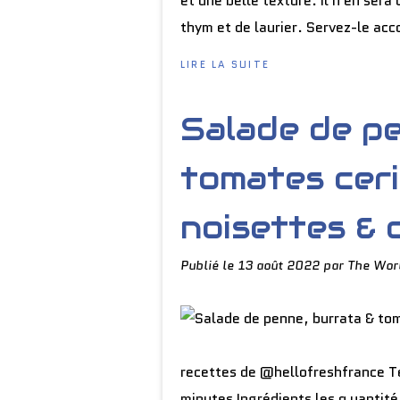
et une belle texture. Il n'en sera
thym et de laurier. Servez-le acc
LIRE LA SUITE
Salade de pe
tomates cer
noisettes & d
Publié le
13 août 2022
par The Wor
recettes de @hellofreshfrance T
minutes Ingrédients les q uantité