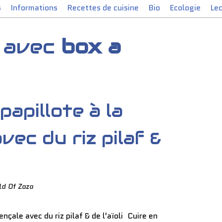
s
Informations
Recettes de cuisine
Bio
Ecologie
Le
s avec
box a
papillote à la
vec du riz pilaf &
ld Of Zaza
Cuire en