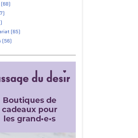
 (68)
67)
)
riat (65)
 (56)