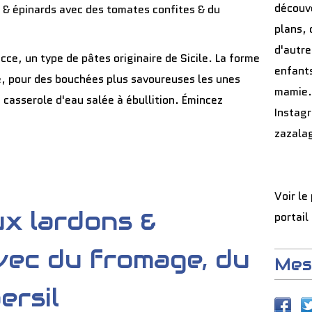
découve
plans, 
d'autre
recce, un type de pâtes originaire de Sicile. La forme
enfants
ce, pour des bouchées plus savoureuses les unes
mamie.
e casserole d'eau salée à ébullition. Émincez
Instag
zazala
Voir le
x lardons &
portail
vec du fromage, du
Mes
ersil