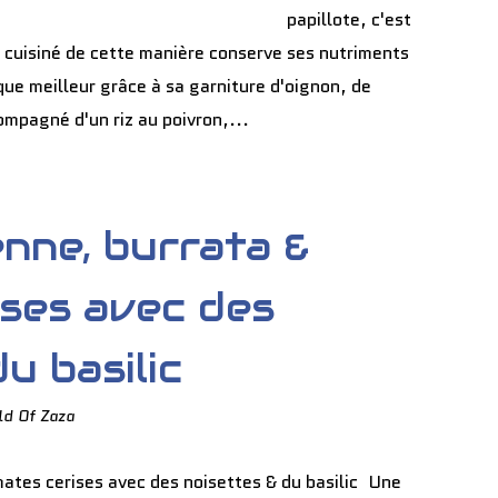
papillote, c'est
n cuisiné de cette manière conserve ses nutriments
 que meilleur grâce à sa garniture d'oignon, de
ompagné d'un riz au poivron,...
nne, burrata &
ises avec des
u basilic
ld Of Zaza
Une