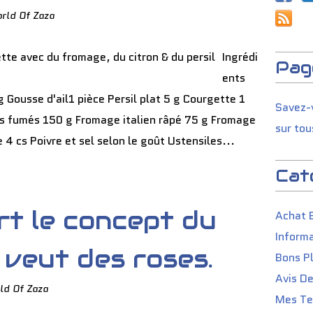
rld Of Zaza
Ingrédi
Pag
ents
 Gousse d'ail1 pièce Persil plat 5 g Courgette 1
Savez-v
ns fumés 150 g Fromage italien râpé 75 g Fromage
sur tou
e 4 cs Poivre et sel selon le goût Ustensiles...
Cat
rt le concept du
Achat 
Informa
veut des roses.
Bons P
Avis D
ld Of Zaza
Mes Tes