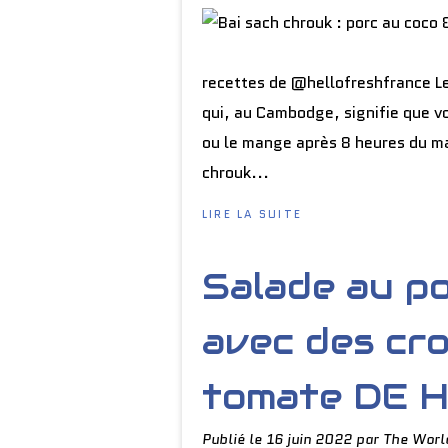
recettes de @hellofreshfrance Le
qui, au Cambodge, signifie que vo
ou le mange après 8 heures du ma
chrouk...
LIRE LA SUITE
Salade au p
avec des croû
tomate DE 
Publié le
16 juin 2022
par The Worl