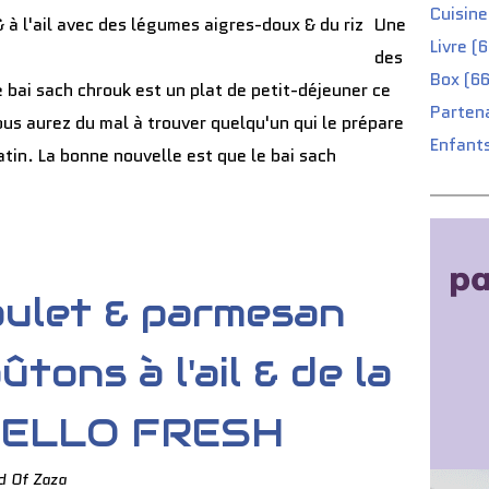
Cuisine
Une
Livre (
des
Box (66
 bai sach chrouk est un plat de petit-déjeuner ce
Partena
us aurez du mal à trouver quelqu'un qui le prépare
Enfants
tin. La bonne nouvelle est que le bai sach
oulet & parmesan
tons à l'ail & de la
HELLO FRESH
d Of Zaza