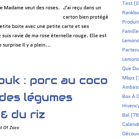
Test (2
J'ai reçu dans un
Rankbo
carton bien protégé
Produit
etite boite avec une petite carte et ses
Famille
e suis ravie de ma rose éternelle rouge. Elle est
Lemond
 surprise Il y a plein...
Partena
Lemond
Que Du 
ouk : porc au coco
Mbpz (
Ambass
c des légumes
Box À C
Hivenc
& du riz
Bal (76
Calendr
d Of Zaza
Découv