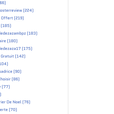
66)
osterreview (224)
 Offert (219)
 (185)
edezazambpz (183)
ire (180)
edezaza17 (175)
Gratuit (142)
104)
adrice (90)
hoisir (86)
y (77)
)
ier De Noel (76)
erte (70)