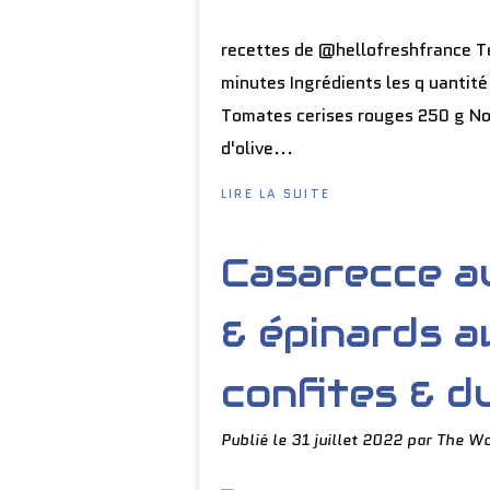
recettes de @hellofreshfrance T
minutes Ingrédients les q uantité
Tomates cerises rouges 250 g Noi
d'olive...
LIRE LA SUITE
Casarecce au
& épinards 
confites & d
Publié le
31 juillet 2022
par The Wo