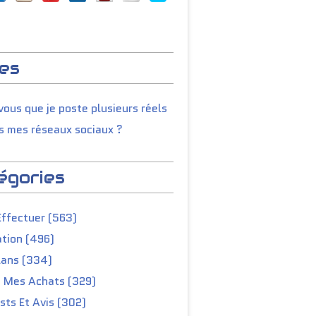
es
ous que je poste plusieurs réels
s mes réseaux sociaux ?
égories
Effectuer (563)
tion (496)
lans (334)
e Mes Achats (329)
ts Et Avis (302)