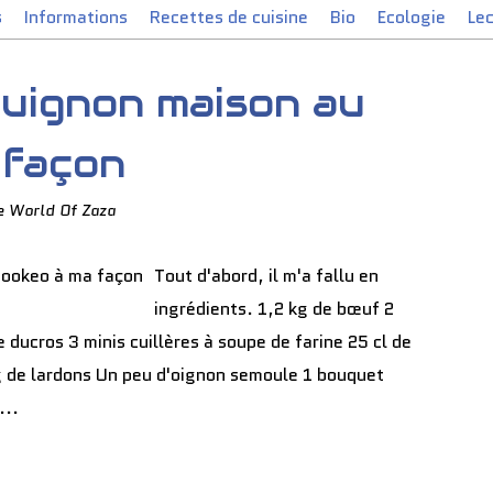
s
Informations
Recettes de cuisine
Bio
Ecologie
Le
uignon maison au
 façon
e World Of Zaza
Tout d'abord, il m'a fallu en
ingrédients. 1,2 kg de bœuf 2
ducros 3 minis cuillères à soupe de farine 25 cl de
g de lardons Un peu d'oignon semoule 1 bouquet
...