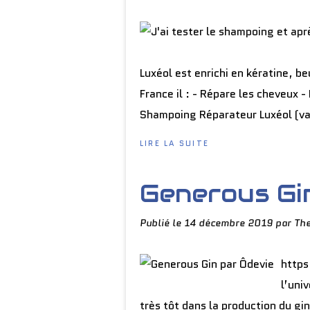
Luxéol est enrichi en kératine, be
France il : - Répare les cheveux 
Shampoing Réparateur Luxéol (vale
LIRE LA SUITE
Generous Gi
Publié le
14 décembre 2019
par Th
https
l’uni
très tôt dans la production du gi