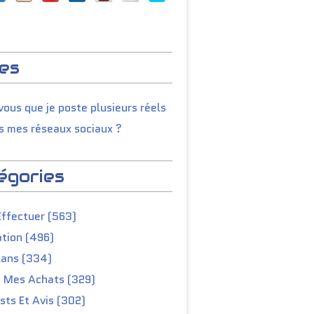
es
ous que je poste plusieurs réels
s mes réseaux sociaux ?
égories
Effectuer (563)
tion (496)
lans (334)
e Mes Achats (329)
ts Et Avis (302)