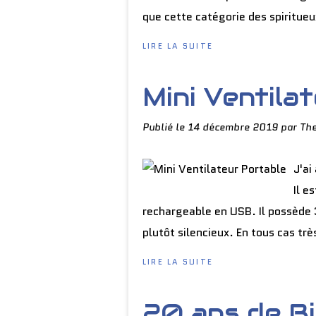
que cette catégorie des spiritueu
LIRE LA SUITE
Mini Ventila
Publié le
14 décembre 2019
par Th
J'ai
Il e
rechargeable en USB. Il possède 3
plutôt silencieux. En tous cas tr
LIRE LA SUITE
20 ans de B