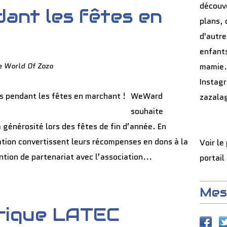
découve
ant les fêtes en
plans, 
d'autre
enfants
e World Of Zaza
mamie.
Instag
WeWard
zazala
souhaite
générosité lors des fêtes de fin d’année. En
ication convertissent leurs récompenses en dons à la
Voir le
ntion de partenariat avec l’association...
portail
Mes
rique LATEC