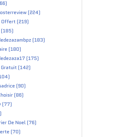
66)
osterreview (224)
 Offert (219)
 (185)
edezazambpz (183)
ire (180)
edezaza17 (175)
Gratuit (142)
104)
adrice (90)
hoisir (86)
y (77)
)
ier De Noel (76)
erte (70)