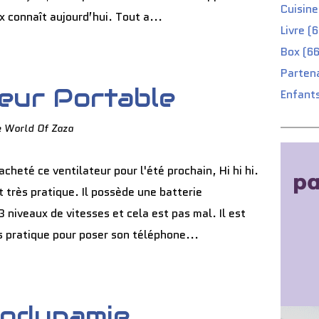
Cuisine
x connaît aujourd’hui. Tout a...
Livre (
Box (66
Partena
teur Portable
Enfants
e World Of Zaza
 acheté ce ventilateur pour l'été prochain, Hi hi hi.
st très pratique. Il possède une batterie
 niveaux de vitesses et cela est pas mal. Il est
ès pratique pour poser son téléphone...
iodynamie