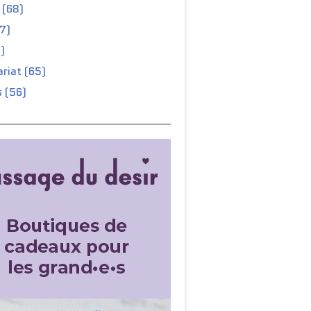
 (68)
67)
)
riat (65)
 (56)