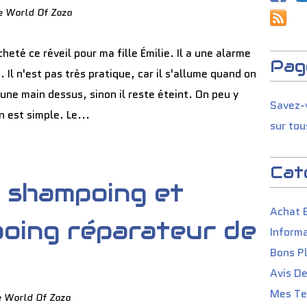
e World Of Zaza
cheté ce réveil pour ma fille Émilie. Il a une alarme
Pag
 Il n'est pas très pratique, car il s'allume quand on
une main dessus, sinon il reste éteint. On peu y
Savez-v
 est simple. Le...
sur tou
Cat
le shampoing et
Achat 
oing réparateur de
Informa
Bons P
Avis D
Mes Tes
e World Of Zaza