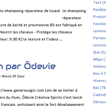
Test (2
Rankbo
Le shampoing
Produit
réparateur
Famille
urre de karité et provitamine B5 est fabriqué en
Lemond
- Nourrit les cheveux - Protège les cheveux
Partena
ur: 9.90 €) la texture et l’odeur...
Lemond
Que Du 
Mbpz (
n par Ôdevie
Ambass
Box À C
e World Of Zaza
Hivenc
Bal (76
://www.generousgin.com Loin de se limiter à
Calendr
vers du rhum, Ôdevie Créative Spirits s’est lancé
Découv
n français, anticipant ainsi le fort développement