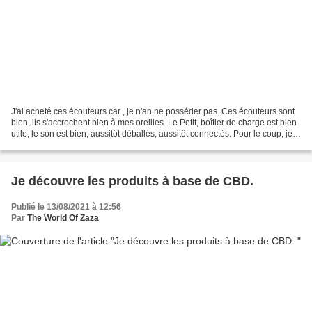
J'ai acheté ces écouteurs car , je n'an ne posséder pas. Ces écouteurs sont
bien, ils s'accrochent bien à mes oreilles. Le Petit, boîtier de charge est bien
utile, le son est bien, aussitôt déballés, aussitôt connectés. Pour le coup, je
suis ravi de mon...
Je découvre les produits à base de CBD.
Publié le 13/08/2021 à 12:56
Par
The World Of Zaza