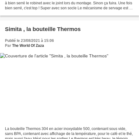
à bien serré le robinet avec le joint lors du montage. Sinon ça fuira. Une fois
bien serré, c'est top ! Super avec son socle Le mécanisme de servage est de
qualité, et tous les...
Simita , la bouteille Thermos
Publié le 23/08/2021 à 15:06
Par
The World Of Zaza
La bouteille Thermos 304 en acier inoxydable 500, contenant sous vide,
sans BPA, contenant avec affichage de la température, pour le café et le thé,
mais aussi l'eau Idéal pour les sorties Le thermos est très beau, le témoin de