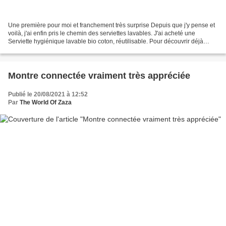
Une première pour moi et franchement très surprise Depuis que j'y pense et
voilà, j'ai enfin pris le chemin des serviettes lavables. J'ai acheté une
Serviette hygiénique lavable bio coton, réutilisable. Pour découvrir déjà
Après l'avoir porté, je suis...
Montre connectée vraiment très appréciée
Publié le 20/08/2021 à 12:52
Par
The World Of Zaza