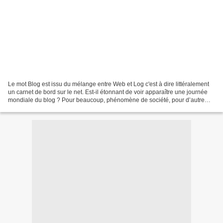
Le mot Blog est issu du mélange entre Web et Log c'est à dire littéralement
un carnet de bord sur le net. Est-il étonnant de voir apparaître une journée
mondiale du blog ? Pour beaucoup, phénomène de société, pour d’autre
simple effet de mode. Un petit...