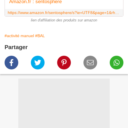
Amazon.fr : sentosphere
https://www.amazon.fr/sentosphere/s?ie=UTF8&page=1&rh=i%3Aaps%2Ck%3Asentosphere
lien d'affiliation des produits sur amazon
#activité manuel
#BAL
Partager