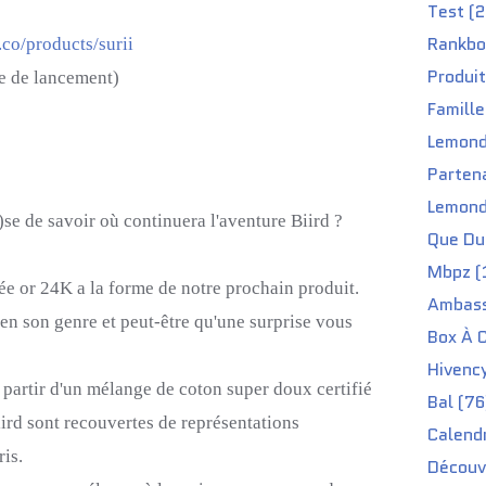
Test (2
Rankbo
d.co/products/surii
Produit
 lancement)
Famille
Lemond
Partena
Lemond
)se de savoir où continuera l'aventure Biird ?
Que Du 
Mbpz (
ée or 24K a la forme de notre prochain produit.
Ambass
en son genre et peut-être qu'une surprise vous
Box À C
Hivenc
 partir d'un mélange de coton super doux certifié
Bal (76
ird sont recouvertes de représentations
Calendr
is.
Découv