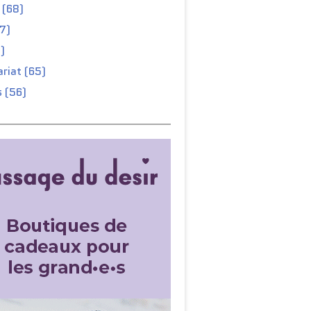
 (68)
67)
)
riat (65)
 (56)