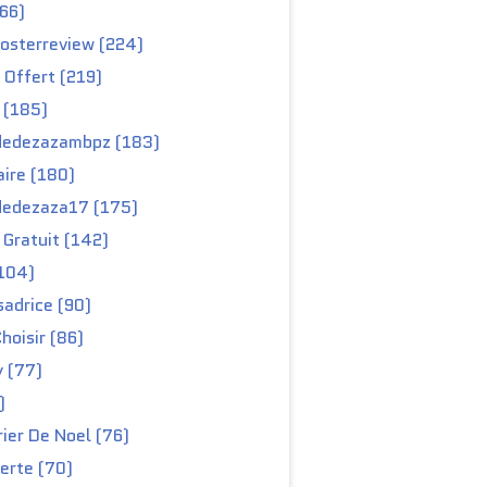
66)
osterreview (224)
 Offert (219)
 (185)
edezazambpz (183)
ire (180)
edezaza17 (175)
Gratuit (142)
104)
adrice (90)
hoisir (86)
y (77)
)
ier De Noel (76)
erte (70)