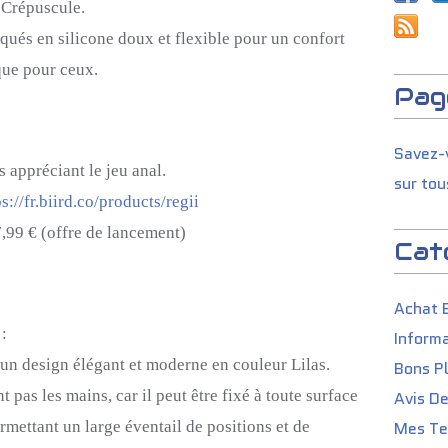
 Crépuscule.
ués en silicone doux et flexible pour un confort
que pour ceux.
Pag
Savez-v
s appréciant le jeu anal.
sur tou
ps://fr.biird.co/products/regii
7,99 € (offre de lancement)
Cat
Achat 
:
Informa
 un design élégant et moderne en couleur Lilas.
Bons P
ant pas les mains, car il peut être fixé à toute surface
Avis D
rmettant un large éventail de positions et de
Mes Tes