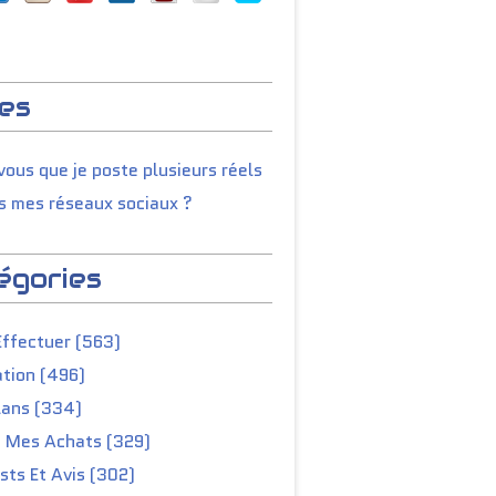
es
ous que je poste plusieurs réels
s mes réseaux sociaux ?
égories
Effectuer (563)
tion (496)
lans (334)
e Mes Achats (329)
ts Et Avis (302)