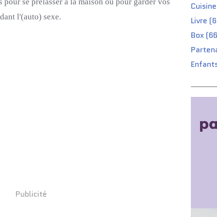
s pour se prélasser à la maison ou pour garder vos
Cuisine
ant l'(auto) sexe.
Livre (
Box (66
Partena
Enfants
Publicité