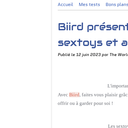
Accueil
Mes tests
Bons plan
Biird présen
sextoys et a
Publié le
12 juin 2023
par The Worl
L'importan
Avec
Biird
, faites vous plaisir grâ
offrir ou à garder pour soi !
Les sextoys