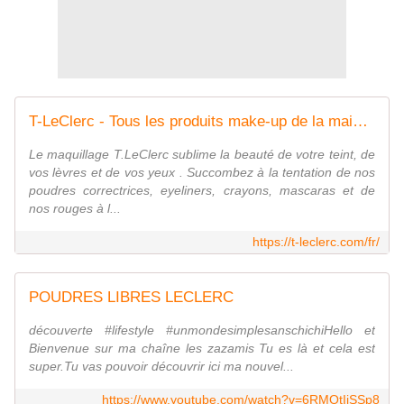
T-LeClerc - Tous les produits make-up de la maison iconique
Le maquillage T.LeClerc sublime la beauté de votre teint, de
vos lèvres et de vos yeux . Succombez à la tentation de nos
poudres correctrices, eyeliners, crayons, mascaras et de
nos rouges à l...
https://t-leclerc.com/fr/
POUDRES LIBRES LECLERC
découverte #lifestyle #unmondesimplesanschichiHello et
Bienvenue sur ma chaîne les zazamis Tu es là et cela est
super.Tu vas pouvoir découvrir ici ma nouvel...
https://www.youtube.com/watch?v=6RMOtIjSSp8