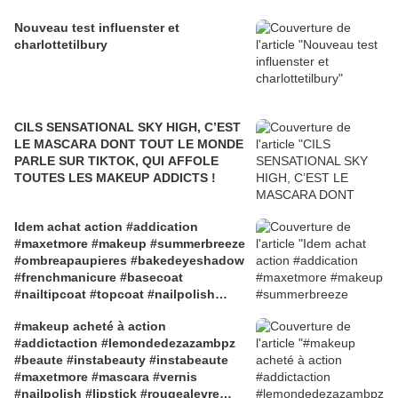
Nouveau test influenster et
charlottetilbury
CILS SENSATIONAL SKY HIGH, C’EST
LE MASCARA DONT TOUT LE MONDE
PARLE SUR TIKTOK, QUI AFFOLE
TOUTES LES MAKEUP ADDICTS !
Idem achat action #addication
#maxetmore #makeup #summerbreeze
#ombreapaupieres #bakedeyeshadow
#frenchmanicure #basecoat
#nailtipcoat #topcoat #nailpolish
#manucurefrancais
#makeup acheté à action
#lemondedezazambpz 💅🏼
#addictaction #lemondedezazambpz
#beaute #instabeauty #instabeaute
#maxetmore #mascara #vernis
#nailpolish #lipstick #rougealevre