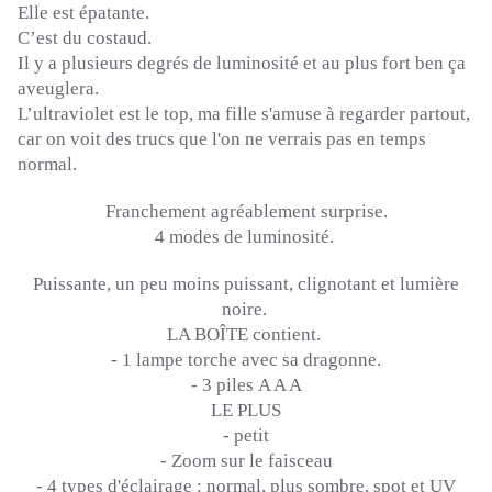
Elle est épatante.
C’est du costaud.
Il y a plusieurs degrés de luminosité et au plus fort ben ça
aveuglera.
L’ultraviolet est le top, ma fille s'amuse à regarder partout,
car on voit des trucs que l'on ne verrais pas en temps
normal.
Franchement agréablement surprise.
4 modes de luminosité.
Puissante, un peu moins puissant, clignotant et lumière
noire.
LA BOÎTE contient.
-
1 lampe torche avec sa dragonne.
-
3 piles
A A A
LE PLUS
-
petit
-
Zoom sur le faisceau
-
4 types d'éclairage :
normal, plus sombre, spot et UV