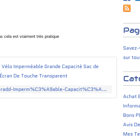
Pag
s cela est vraiment très pratique
Savez-v
sur tou
Powerad
Cat
https://www.amazon.fr/Poweradd-Imperm%C3%A9able-Capacit%C3%A9-T%C3%A9l%C3%A9phone-Transparent/dp/B073Y68BSN
Achat 
Informa
Bons P
Avis D
Mes Tes