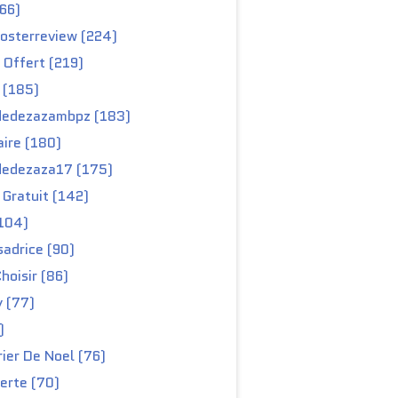
66)
osterreview (224)
 Offert (219)
 (185)
edezazambpz (183)
ire (180)
edezaza17 (175)
Gratuit (142)
104)
adrice (90)
hoisir (86)
y (77)
)
ier De Noel (76)
erte (70)