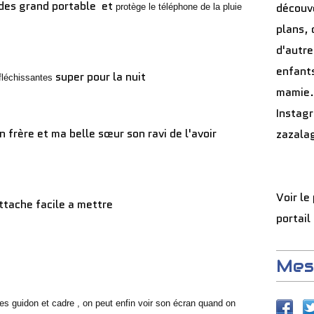
 des grand portable et
découve
protège le téléphone de la pluie
plans, 
d'autre
enfants
super pour la nuit
fléchissantes
mamie.
Instag
 frère et ma belle sœur son ravi de l'avoir
zazala
Voir le
attache facile a mettre
portail
Mes
des guidon et cadre , on peut enfin voir son écran quand on