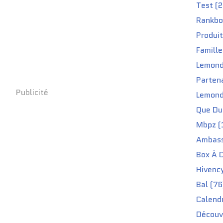
Test (2
Rankbo
Produit
Famille
Lemond
Partena
Publicité
Lemond
Que Du 
Mbpz (
Ambass
Box À C
Hivenc
Bal (76
Calendr
Découv