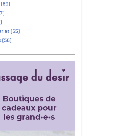
 (68)
67)
)
riat (65)
 (56)