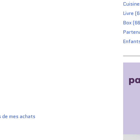
Cuisine
Livre (
Box (66
Partena
Enfants
s de mes achats