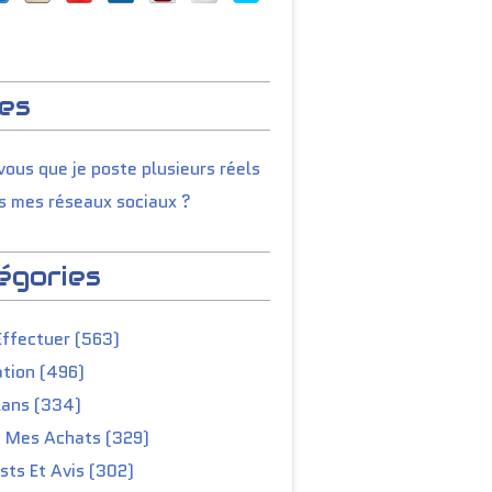
es
ous que je poste plusieurs réels
s mes réseaux sociaux ?
d Sacoche de Guidon Vélo Imperméable Grande C
égories
Effectuer (563)
tion (496)
lans (334)
e Mes Achats (329)
ts Et Avis (302)