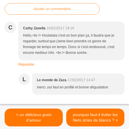
Ajouter un commentaire
C
Cathy Zanella
16/02/2017 19:16
Hello,<br /> Houlalala c'est un bon plan ça, il faudra que je
regarder, surtout que j'aime bien prendre ce genre de
fromage de temps en temps. Donc si c'est remboursé, c'est
encore meilleur hihi. <br /> Bonne soirée.
Répondre
L
Le monde de Zaza
17/02/2017 14:47
merci ,oui faut en profité et bonne dégustation
< un délicieux grain
pourquoi faut-il éviter les
d'amour
filets striés de blancs ? >