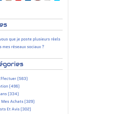
es
ous que je poste plusieurs réels
s mes réseaux sociaux ?
égories
Effectuer (563)
tion (496)
lans (334)
e Mes Achats (329)
ts Et Avis (302)