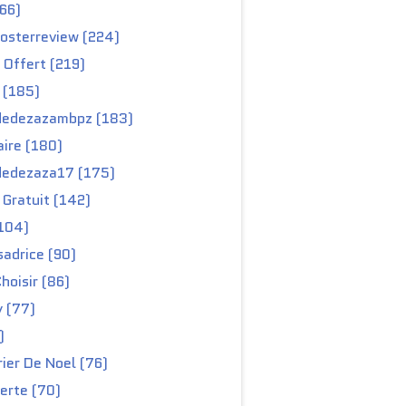
66)
osterreview (224)
 Offert (219)
 (185)
edezazambpz (183)
ire (180)
edezaza17 (175)
Gratuit (142)
104)
adrice (90)
hoisir (86)
y (77)
)
ier De Noel (76)
erte (70)