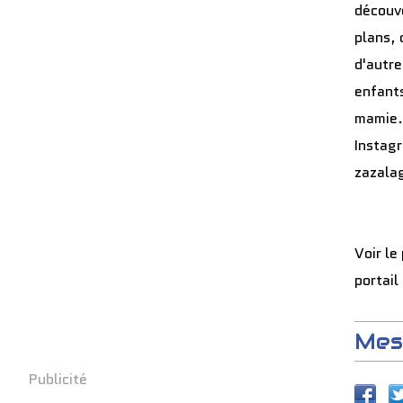
découve
plans, 
d'autre
enfants
mamie.
Instag
zazala
Voir le
portail
Mes
Publicité