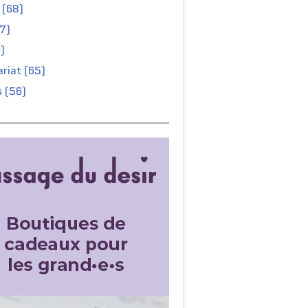
 (68)
67)
)
riat (65)
 (56)