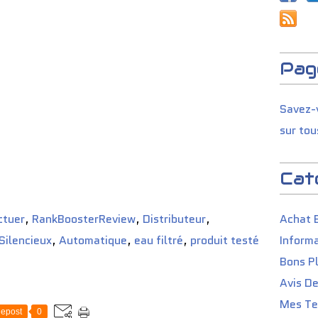
Pag
Savez-v
sur tou
Cat
ctuer
,
RankBoosterReview
,
Distributeur
,
Achat 
Silencieux
,
Automatique
,
eau filtré
,
produit testé
Informa
Bons P
Avis D
Mes Tes
epost
0