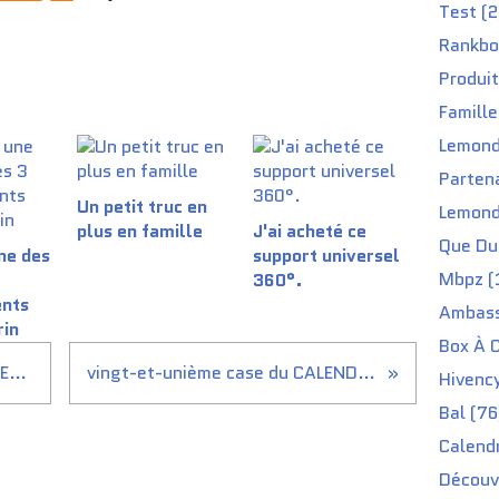
Test (2
Rankbo
Produit
Famille
Lemond
Partena
Un petit truc en
Lemond
plus en famille
J'ai acheté ce
Que Du 
une des
support universel
Mbpz (
360°.
nts
Ambass
rin
Box À C
Vingtième case du CALENDRIER DE L'AVENT 2022 du site passage du désir
vingt-et-unième case du CALENDRIER DE L'AVENT 2022 du site passage du désir
Hivenc
Bal (76
Calendr
Découv