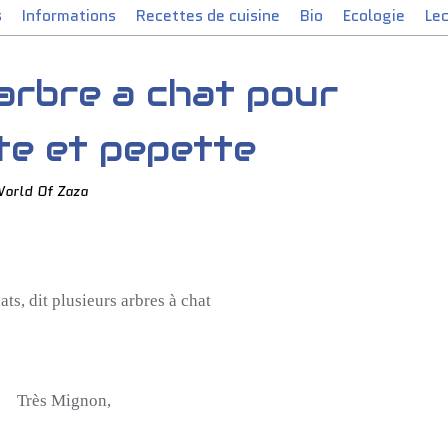
s
Informations
Recettes de cuisine
Bio
Ecologie
Le
arbre a chat pour
te et pepette
World Of Zaza
ats, dit plusieurs arbres à chat
Très Mignon,