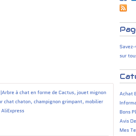
Pag
Savez-v
sur tou
Cat
14.39US
Achat 
Informa
A
r
Bons P
b
Avis D
r
e
Mes Tes
à