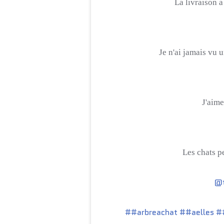
La livraison a
Je n'ai jamais vu u
J'aime
Les chats
p
@t
##arbreachat
##aelles
##