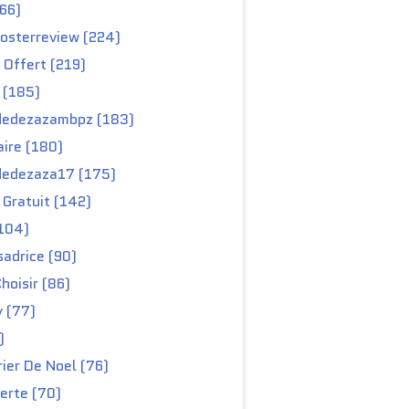
66)
osterreview (224)
 Offert (219)
 (185)
edezazambpz (183)
ire (180)
edezaza17 (175)
Gratuit (142)
104)
adrice (90)
hoisir (86)
y (77)
)
ier De Noel (76)
erte (70)