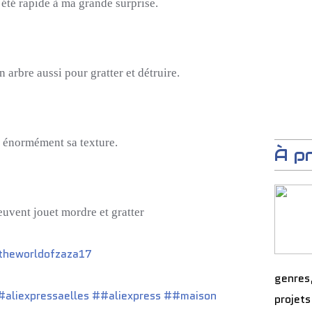
 été rapide à ma grande surprise.
n arbre aussi pour gratter et détruire.
 énormément sa texture.
À p
euvent
jouet mordre et gratter
heworldofzaza17
genres
aliexpressaelles
##aliexpress
##maison
projets