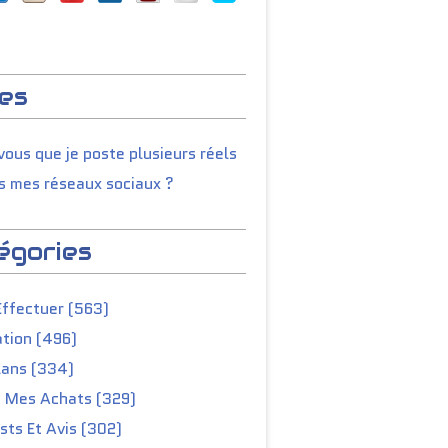
es
ous que je poste plusieurs réels
s mes réseaux sociaux ?
égories
 $ 20% de réduction|Arbre à chat en forme de Cac
Effectuer (563)
tion (496)
lans (334)
e Mes Achats (329)
ts Et Avis (302)