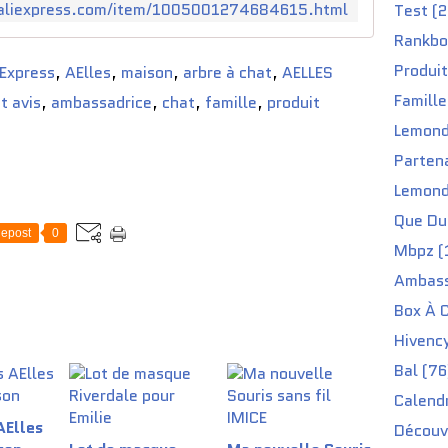
r.aliexpress.com/item/1005001274684615.html
Test (2
c
h
Rankbo
a
Produit
iExpress
,
AElles
,
maison
,
arbre à chat
,
AELLES
t
e
Famille
t avis
,
ambassadrice
,
chat
,
famille
,
produit
n
Lemond
f
o
Partena
r
Lemond
m
e
Que Du 
d
epost
0
Mbpz (
e
C
Ambass
a
Box À C
c
t
Hivenc
u
Bal (76
s
,
Calendr
j
AElles
Découv
o