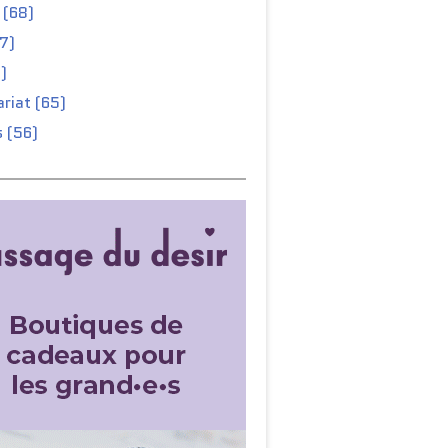
 (68)
67)
)
riat (65)
 (56)