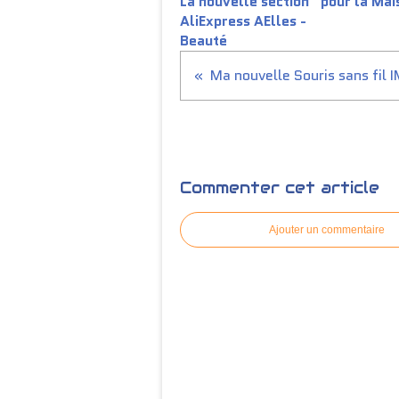
La nouvelle section
pour la Mai
AliExpress AElles -
Beauté
Ma nouvelle Souris sans fil 
Commenter cet article
Ajouter un commentaire