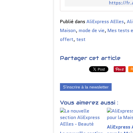
https://f
Publié dans
AliExpress AElles
,
Al
Maison
,
mode de vie
,
Mes tests e
offert
,
test
Partager cet article
R
S'inscrire à la newsletter
Vous aimerez aussi :
AliExpress 