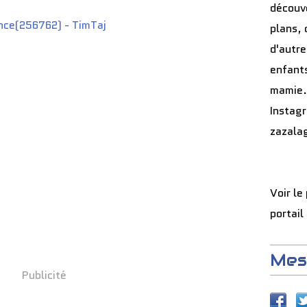
découve
ce(256762) - TimTaj
plans, 
d'autre
enfants
mamie.
Instag
zazala
Voir le
portail
Mes
Publicité