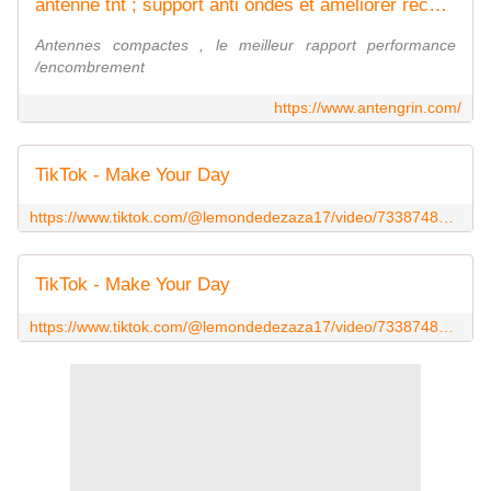
antenne tnt ; support anti ondes et améliorer réception gsm
Antennes compactes , le meilleur rapport performance
/encombrement
https://www.antengrin.com/
TikTok - Make Your Day
https://www.tiktok.com/@lemondedezaza17/video/7338748540845411617?is_from_webapp=1&sender_device=pc&web_id=7217751589275272709
TikTok - Make Your Day
https://www.tiktok.com/@lemondedezaza17/video/7338748931506998560?is_from_webapp=1&sender_device=pc&web_id=7217751589275272709