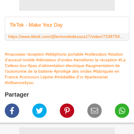
TikTok - Make Your Day
https://www.tiktok.com/@lemondedezaza17/video/7338759321246797089?is_from_webapp=1&sender_device=pc&web_id=7217751589275272709
#mauvaise réception
#téléphone portable
#cellessbox
#station
d'acceuil mobile
#déviateur d'ondes
#améliorer la réception
#La
Celless box
#pas d’alimentation électrique
#augmentation de
l’autonomie de la batterie
#protège des ondes
#fabriquée en
France
#concours Lépine
#médaillée d'or
#partenariat
#influence4you
Partager