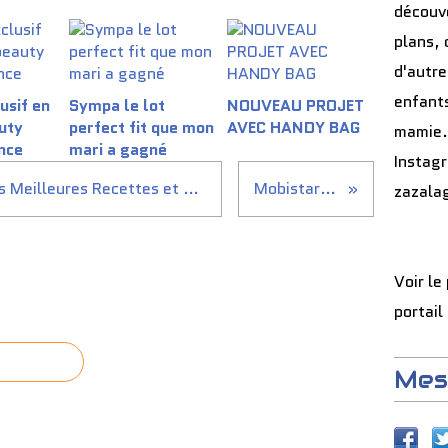
découve
plans, 
d'autre
enfants
usif en
Sympa le lot
NOUVEAU PROJET
auty
perfect fit que mon
AVEC HANDY BAG
mamie.
nce
mari a gagné
Instag
Cyber Monday : -50% sur nos Meilleures Recettes et vos coffrets Noël à prix doux
Mobistar Dauphin
zazala
Voir le
portail
Mes