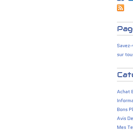
Pag
Savez-v
sur tou
Cat
Achat 
Informa
Bons P
Avis D
Mes Tes