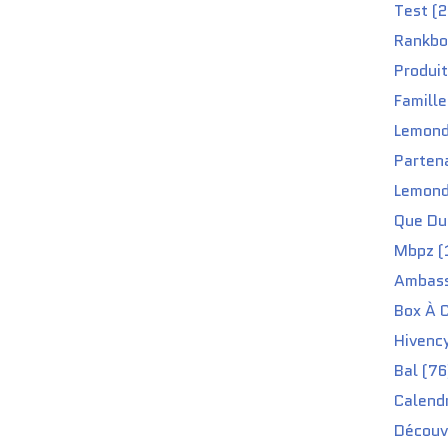
Test (2
Rankbo
Produit
Famille
Lemond
Partena
Lemond
Que Du 
Mbpz (
Ambass
Box À C
Hivenc
Bal (76
Calendr
Découv