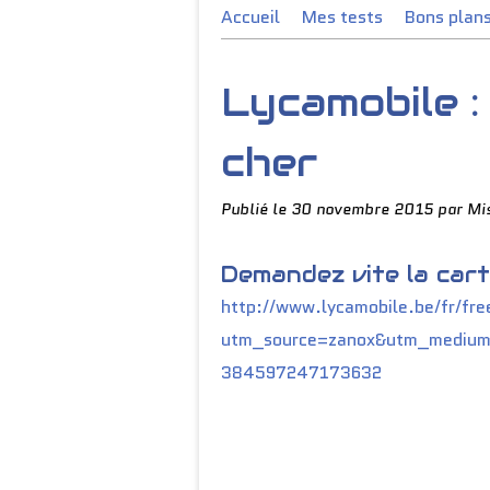
Accueil
Mes tests
Bons plan
Lycamobile :
cher
Publié le
30 novembre 2015
par Mi
Demandez vite la cart
http://www.lycamobile.be/fr/fre
utm_source=zanox&utm_medium=
384597247173632