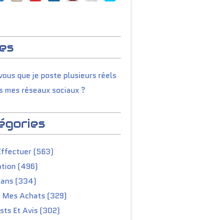
es
ous que je poste plusieurs réels
s mes réseaux sociaux ?
égories
Effectuer (563)
tion (496)
lans (334)
e Mes Achats (329)
ts Et Avis (302)