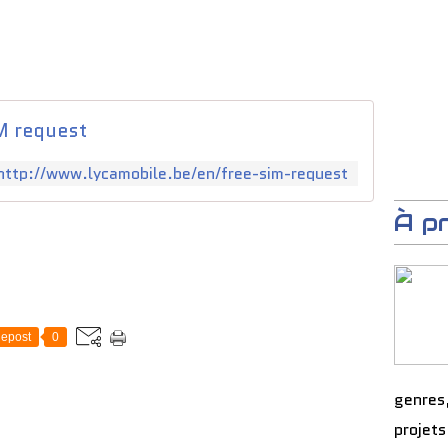
M request
http://www.lycamobile.be/en/free-sim-request
À p
epost
0
genres
projets