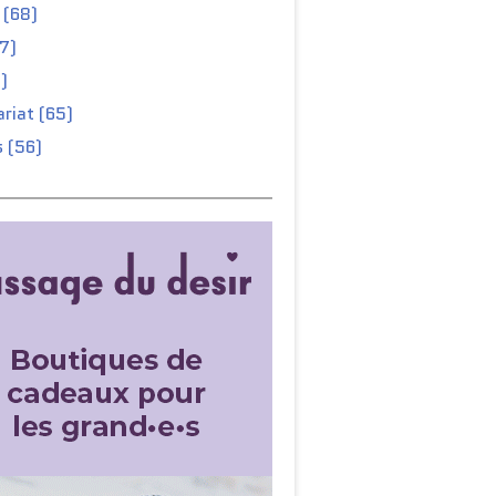
 (68)
67)
)
riat (65)
 (56)