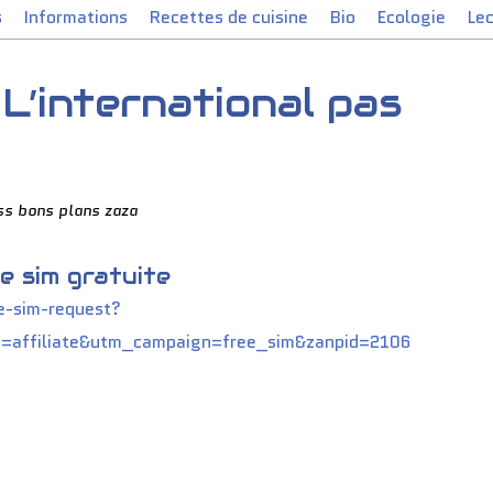
s
Informations
Recettes de cuisine
Bio
Ecologie
Le
 L’international pas
ss bons plans zaza
e sim gratuite
e-sim-request?
affiliate&utm_campaign=free_sim&zanpid=2106