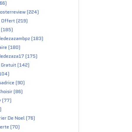
66)
osterreview (224)
 Offert (219)
 (185)
edezazambpz (183)
ire (180)
edezaza17 (175)
Gratuit (142)
104)
adrice (90)
hoisir (86)
y (77)
)
ier De Noel (76)
erte (70)