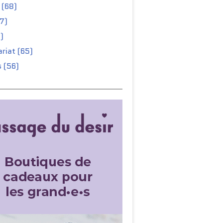
 (68)
67)
)
riat (65)
 (56)