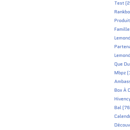
Test (2
Rankbo
Produit
Famille
Lemond
Partena
Lemond
Que Du 
Mbpz (
Ambass
Box À C
Hivenc
Bal (76
Calendr
Découv