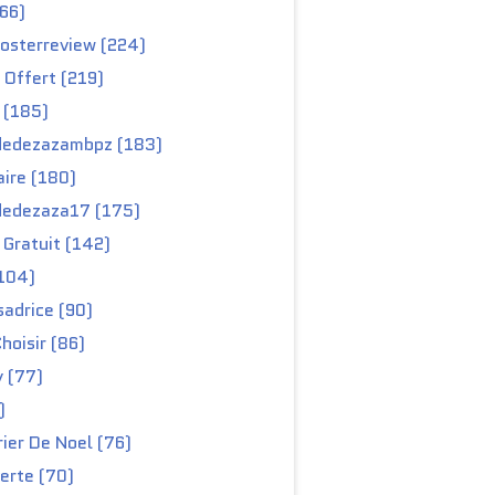
66)
osterreview (224)
 Offert (219)
 (185)
edezazambpz (183)
ire (180)
edezaza17 (175)
Gratuit (142)
104)
adrice (90)
hoisir (86)
y (77)
)
ier De Noel (76)
erte (70)