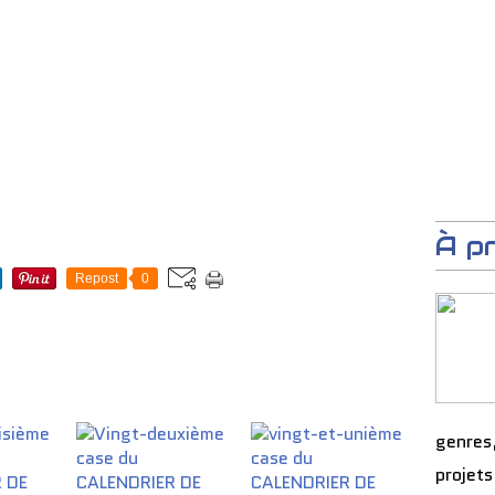
À p
Repost
0
genres
projets