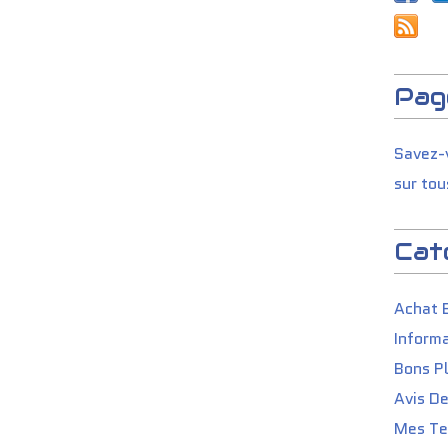
Pag
Savez-v
sur tou
Cat
Achat 
Informa
Bons P
Avis D
Mes Tes