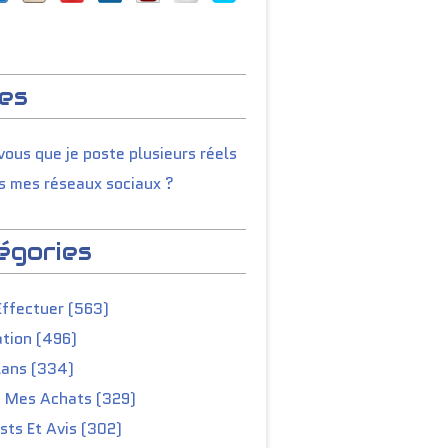
es
ous que je poste plusieurs réels
s mes réseaux sociaux ?
égories
Effectuer (563)
tion (496)
lans (334)
e Mes Achats (329)
ts Et Avis (302)