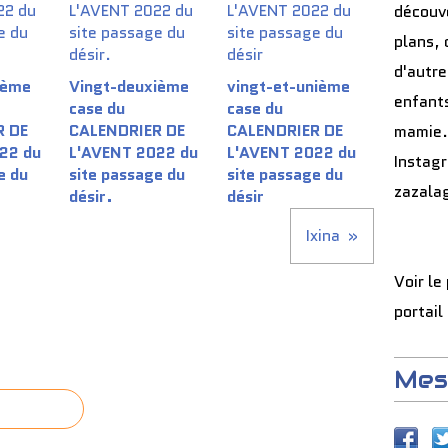
découve
plans, 
d'autre
ième
Vingt-deuxième
vingt-et-unième
enfants
case du
case du
R DE
CALENDRIER DE
CALENDRIER DE
mamie.
22 du
L'AVENT 2022 du
L'AVENT 2022 du
Instag
e du
site passage du
site passage du
zazala
désir.
désir
Ixina
Voir le
portail
Mes