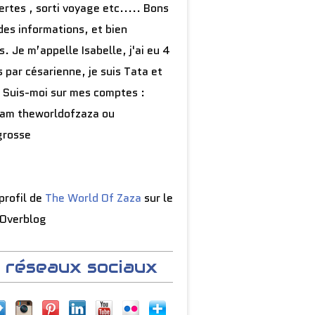
rtes , sorti voyage etc..... Bons
des informations, et bien
s. Je m’appelle Isabelle, j'ai eu 4
 par césarienne, je suis Tata et
 Suis-moi sur mes comptes :
ram theworldofzaza ou
grosse
 profil de
The World Of Zaza
sur le
 Overblog
 réseaux sociaux