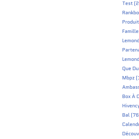
Test (2
Rankbo
Produit
Famille
Lemond
Partena
Lemond
Que Du 
Mbpz (
Ambass
Box À C
Hivenc
Bal (76
Calendr
Découv