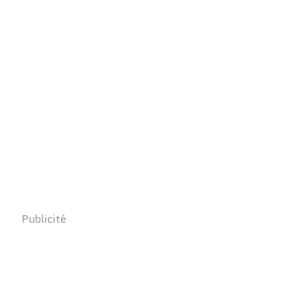
Publicité