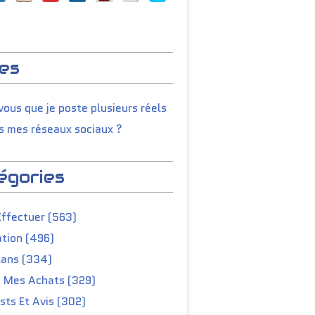
es
ous que je poste plusieurs réels
s mes réseaux sociaux ?
égories
Effectuer (563)
tion (496)
lans (334)
e Mes Achats (329)
ts Et Avis (302)