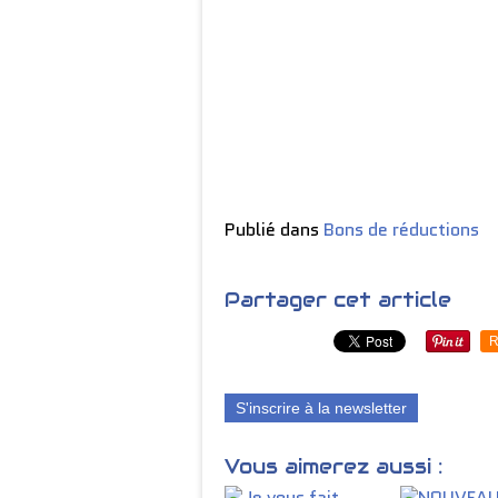
Publié dans
Bons de réductions
Partager cet article
R
S'inscrire à la newsletter
Vous aimerez aussi :