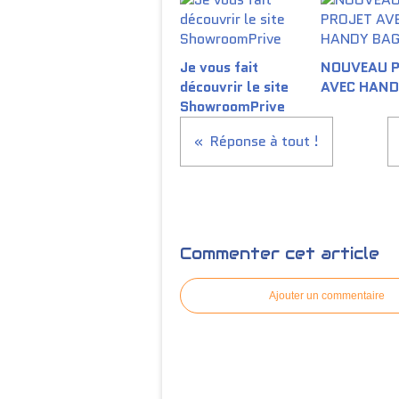
Je vous fait
NOUVEAU P
découvrir le site
AVEC HAND
ShowroomPrive
Réponse à tout !
Commenter cet article
Ajouter un commentaire