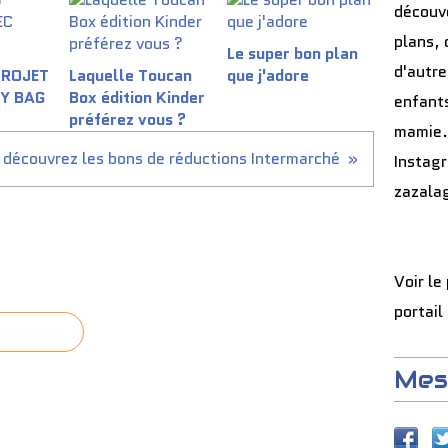
découve
plans, 
Le super bon plan
d'autre
ROJET
Laquelle Toucan
que j'adore
Y BAG
Box édition Kinder
enfants
préférez vous ?
mamie.
découvrez les bons de réductions Intermarché
Instag
zazala
Voir le
portail
Mes