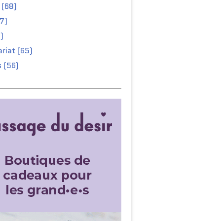
 (68)
67)
)
riat (65)
 (56)