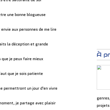
être une bonne blogueuse
 envie aux personnes de me lire
aits la déception et grande
À p
s que je peux faire mieux
faut que je sois patiente
 permettront un jour d'en vivre
genres
moment, je partage avec plaisir
projets