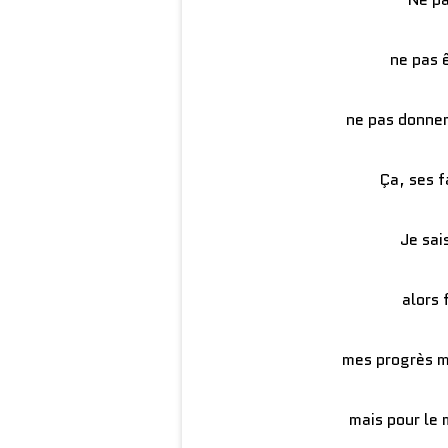
ne pas 
ne pas donner
Ça, ses f
Je sai
alors 
mes progrès me
mais pour le 