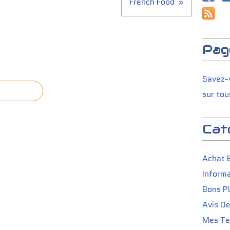
French Food
Pag
Savez-v
sur tou
Cat
Achat 
Informa
Bons P
Avis D
Mes Tes