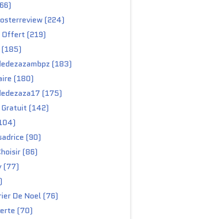
66)
osterreview (224)
 Offert (219)
 (185)
edezazambpz (183)
ire (180)
edezaza17 (175)
Gratuit (142)
104)
adrice (90)
hoisir (86)
y (77)
)
ier De Noel (76)
erte (70)