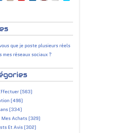
es
ous que je poste plusieurs réels
s mes réseaux sociaux ?
égories
Effectuer (563)
tion (496)
lans (334)
e Mes Achats (329)
ts Et Avis (302)