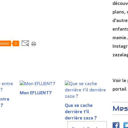
découve
plans, 
d'autre
enfants
mamie.
epost
0
Instag
zazala
Voir le
portail
Mon EFLUENT7
entre
 ?
Que se cache
Mes
derrière t'il
derrière zaza ?