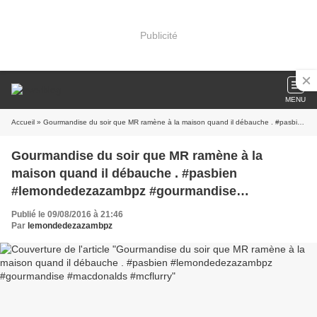
Publicité
MENU
Accueil
» Gourmandise du soir que MR ramène à la maison quand il débauche . #pasbien #lemondedezazambpz #gourmandise #macdonalds #mcflurry
Gourmandise du soir que MR ramène à la
maison quand il débauche . #pasbien
#lemondedezazambpz #gourmandise
#macdonalds #mcflurry
Publié le 09/08/2016 à 21:46
Par
lemondedezazambpz