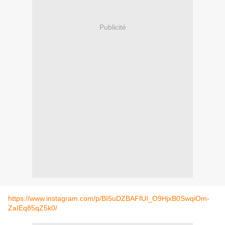
Publicité
https://www.instagram.com/p/BI5uDZBAFfUI_O9HjxB0SwqiOm-
ZaIEq85qZ5k0/