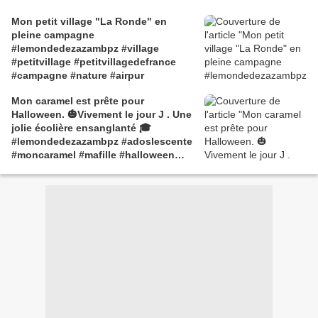
Mon petit village "La Ronde" en
pleine campagne
#lemondedezazambpz #village
#petitvillage #petitvillagedefrance
#campagne #nature #airpur
Mon caramel est prête pour
Halloween. 🎃Vivement le jour J . Une
jolie écolière ensanglanté 🎓
#lemondedezazambpz #adoslescente
#moncaramel #mafille #halloween
#ecoliere ##ensanglanté 😜