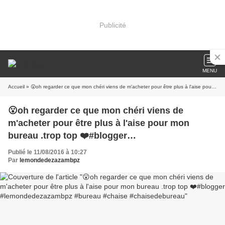
Publicité
MENU
Accueil
» 😮oh regarder ce que mon chéri viens de m'acheter pour être plus à l'aise pour mon bureau .trop top ❤️#blogger #lemondedezazambpz #bureau #chaise #chaisedebureau
😮oh regarder ce que mon chéri viens de
m'acheter pour être plus à l'aise pour mon
bureau .trop top ❤️#blogger
#lemondedezazambpz #bureau #chaise
Publié le 11/08/2016 à 10:27
#chaisedebureau
Par
lemondedezazambpz