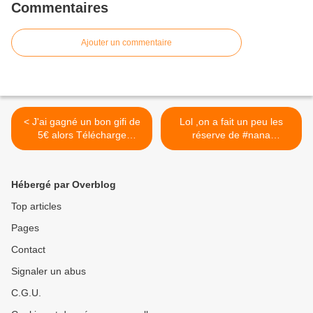
Commentaires
Ajouter un commentaire
< J'ai gagné un bon gifi de
Lol ,on a fait un peu les
5€ alors Télécharge
réserve de #nana
Bravoloto, jackpot de
#lemondedezazambpz
10 000 € à gagner ce soir
#blogger #filles
en faisant tes grilles, c'est
#servietteperiodique >
Hébergé par Overblog
gratuit ! Clique sur ce lien
https://bravoloto.app.link/wh
Top articles
VuVR1FJv Cela fonctionne
Pages
vraiment
Contact
Signaler un abus
C.G.U.