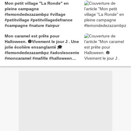
Mon petit village "La Ronde" en
pleine campagne
#lemondedezazambpz #village
#petitvillage #petitvillagedefrance
#campagne #nature #airpur
Mon caramel est prête pour
Halloween. 🎃Vivement le jour J . Une
jolie écolière ensanglanté 🎓
#lemondedezazambpz #adoslescente
#moncaramel #mafille #halloween
#ecoliere ##ensanglanté 😜