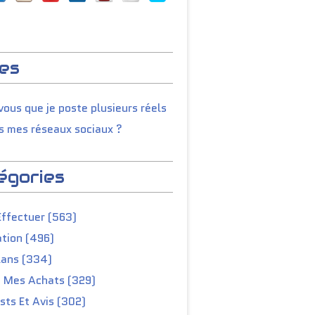
es
ous que je poste plusieurs réels
s mes réseaux sociaux ?
égories
Effectuer (563)
tion (496)
lans (334)
e Mes Achats (329)
ts Et Avis (302)