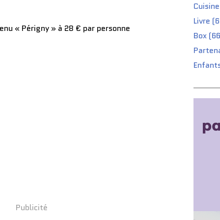
Cuisine
Livre (
Menu « Périgny » à 28 € par personne
Box (66
Partena
Enfants
Publicité