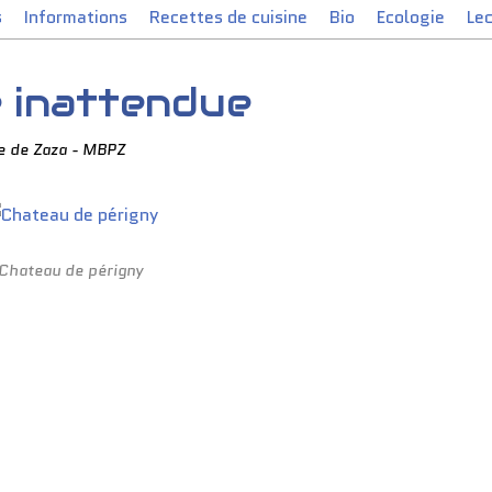
s
Informations
Recettes de cuisine
Bio
Ecologie
Le
e inattendue
e de Zaza - MBPZ
Chateau de périgny