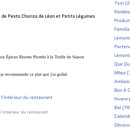
Test (2
Rankbo
 de Pesto Chorizo de Léon et Petits Légumes
Produit
Famille
Lemond
Partena
Lemond
ux Épices Risotto
Piombi
à la Truffe de Saison
Que Du 
Mbpz (
 je recommande ce plat que j'ai goûté.
Ambass
Box À C
Hivenc
Bal (76
 l'intérieur du restaurant
Calendr
Découv