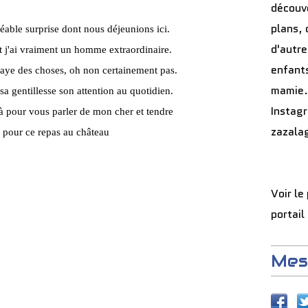
découve
plans, 
gréable surprise dont nous déjeunions ici.
d'autre
 et j'ai vraiment un homme extraordinaire.
enfants
paye des choses, oh non certainement pas.
mamie.
sa gentillesse son attention au quotidien.
Instag
 là pour vous parler de mon cher et tendre
zazala
 pour ce repas au château
Voir le
portail
Mes