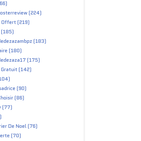
66)
osterreview (224)
 Offert (219)
 (185)
edezazambpz (183)
ire (180)
edezaza17 (175)
Gratuit (142)
104)
adrice (90)
hoisir (86)
y (77)
)
ier De Noel (76)
erte (70)