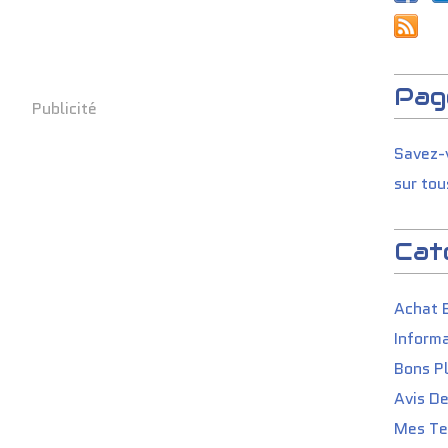
Pag
Publicité
Savez-v
sur tou
Cat
Achat 
Informa
Bons P
Avis D
Mes Tes