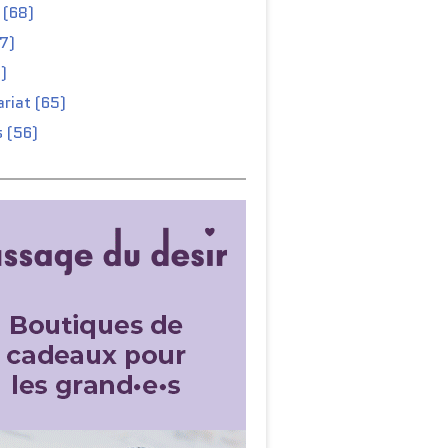
 (68)
67)
)
riat (65)
 (56)