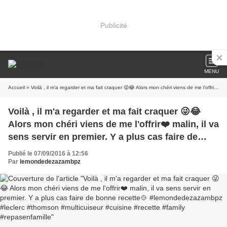
Publicité
MENU
Accueil
» Voilà , il m'a regarder et ma fait craquer 😜😂 Alors mon chéri viens de me l'offrir❤️ malin, il va sens servir en premier. Y a plus cas faire de bonne recette🍲 #lemondedezazambpz #leclerc #thomson #multicuiseur #cuisine #recette #family #repasenfamille
Voilà , il m'a regarder et ma fait craquer 😜😂
Alors mon chéri viens de me l'offrir❤️ malin, il va
sens servir en premier. Y a plus cas faire de
bonne recette🍲 #lemondedezazambpz #leclerc
Publié le 07/09/2016 à 12:56
#thomson #multicuiseur #cuisine #recette
Par
lemondedezazambpz
#family #repasenfamille