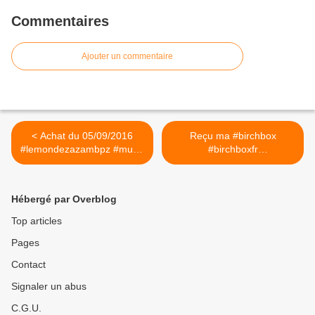
Commentaires
Ajouter un commentaire
< Achat du 05/09/2016
Reçu ma #birchbox
#lemondezazambpz #music
#birchboxfr
#kidsunited2 #unicef
#birchboxdeseptembre
#bonneaction #enfants
#mabirchboxseptembre
#ados
#lemondedezazambpz
Hébergé par Overblog
#beauty #beauté #box Pour
ce que cela intéresse je
Top articles
peux vous parrainer .
Pages
Contacter moi en message
privé . >
Contact
Signaler un abus
C.G.U.