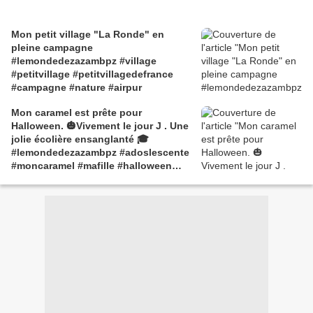
Mon petit village "La Ronde" en
pleine campagne
#lemondedezazambpz #village
#petitvillage #petitvillagedefrance
#campagne #nature #airpur
Mon caramel est prête pour
Halloween. 🎃Vivement le jour J . Une
jolie écolière ensanglanté 🎓
#lemondedezazambpz #adoslescente
#moncaramel #mafille #halloween
#ecoliere ##ensanglanté 😜