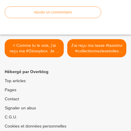
Ajouter un commentaire
< Comme tu le vois, j'ai
J'ai reçu ma tasse #tassimo
reçu ma #Glossybox. Je te
#collectionnezlesetoiles
la fait découvrir bientôt.
#lemondedezaza17 >
#lemondedezaza17 #box
#glossibox.fr
Hébergé par Overblog
#glossiboxoctobre2016
Top articles
Pages
Contact
Signaler un abus
C.G.U.
Cookies et données personnelles