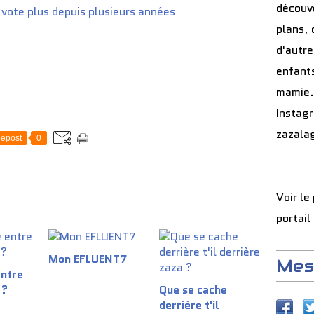
découve
plans, 
d'autre
enfants
mamie.
Instag
zazala
epost
0
Voir le
portail
Mon EFLUENT7
Mes
entre
 ?
Que se cache
derrière t'il