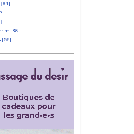
 (68)
67)
)
riat (65)
 (56)