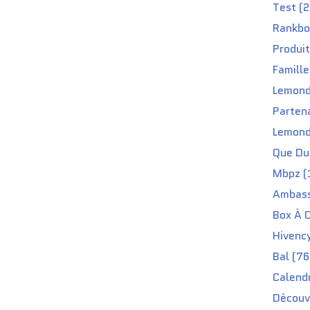
Test (2
Rankbo
Produit
Famille
Lemond
Partena
Lemond
Que Du 
Mbpz (
Ambass
Box À C
Hivenc
Bal (76
Calendr
Découv