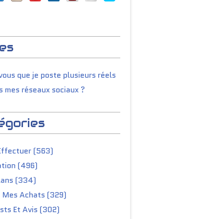
es
ous que je poste plusieurs réels
s mes réseaux sociaux ?
égories
Effectuer (563)
tion (496)
lans (334)
e Mes Achats (329)
ts Et Avis (302)