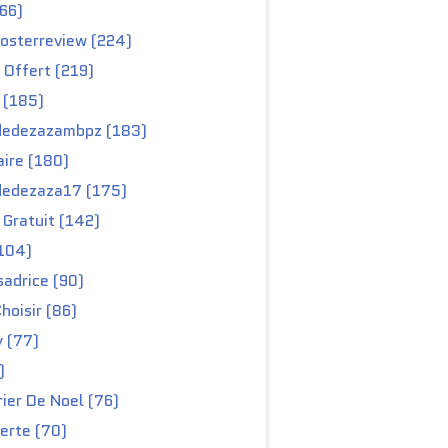
66)
osterreview (224)
 Offert (219)
 (185)
edezazambpz (183)
ire (180)
edezaza17 (175)
Gratuit (142)
104)
adrice (90)
hoisir (86)
y (77)
)
ier De Noel (76)
erte (70)