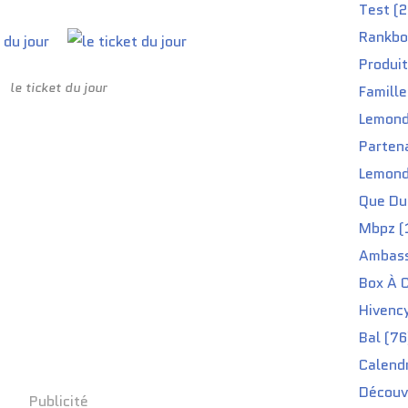
Test (2
Rankbo
Produit
le ticket du jour
Famille
Lemond
Partena
Lemond
Que Du 
Mbpz (
Ambass
Box À C
Hivenc
Bal (76
Calendr
Découv
Publicité