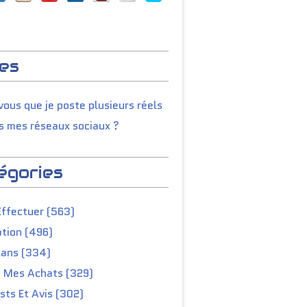
es
ous que je poste plusieurs réels
s mes réseaux sociaux ?
égories
Effectuer (563)
tion (496)
lans (334)
e Mes Achats (329)
ts Et Avis (302)