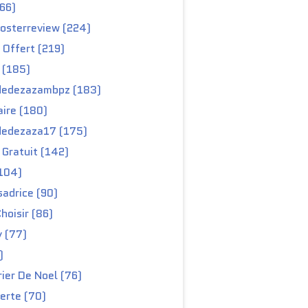
66)
osterreview (224)
 Offert (219)
 (185)
edezazambpz (183)
ire (180)
edezaza17 (175)
Gratuit (142)
104)
adrice (90)
hoisir (86)
y (77)
)
ier De Noel (76)
erte (70)