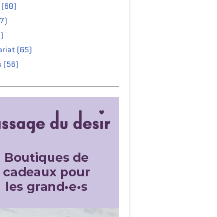
 (68)
67)
)
riat (65)
 (56)