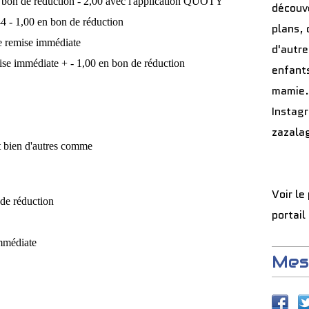
en bon de réduction - 2,00 avec l'application QUOTY
découve
44 - 1,00 en bon de réduction
plans, 
e remise immédiate
d'autre
mise immédiate + - 1,00 en bon de réduction
enfants
mamie.
Instag
zazala
t bien d'autres comme
Voir le
 de réduction
portail
immédiate
Mes