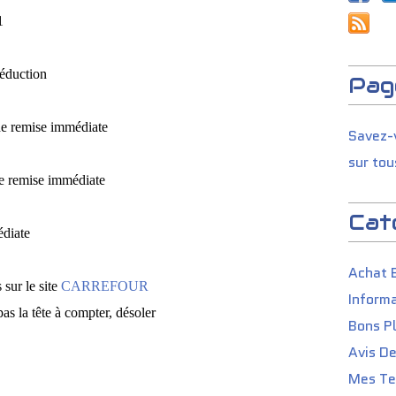
61
réduction
Pag
de remise immédiate
Savez-v
sur tou
e remise immédiate
Cat
édiate
Achat 
sur le site
CARREFOUR
Informa
 pas la tête à compter, désoler
Bons P
Avis D
Mes Tes