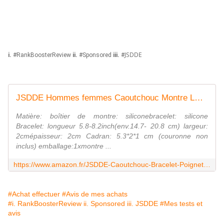
JSDDE
i.
#RankBoosterReview
ii.
#Sponsored
iii.
#
JSDDE Hommes femmes Caoutchouc Montre LED Date Bracelet Poignet Numérique Montre de sport
Matière: boîtier de montre: siliconebracelet: silicone
Bracelet: longueur 5.8-8.2inch(env.14.7- 20.8 cm) largeur:
2cmépaisseur: 2cm Cadran: 5.3*2*1 cm (couronne non
inclus) emballage:1xmontre ...
https://www.amazon.fr/JSDDE-Caoutchouc-Bracelet-Poignet-Num%C3%A9rique/dp/B0172X1GGE
#Achat effectuer
#Avis de mes achats
#i. RankBoosterReview ii. Sponsored iii. JSDDE
#Mes tests et
avis