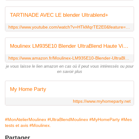
TARTINADE AVEC LE blender Ultrablend+
https://www.youtube.com/watch?v=HTkMqrTE2E0&feature=youtu.be
Moulinex LM935E10 Blender UltraBlend Haute Vitesse Noir/Silver
https://www.amazon.fr/Moulinex-LM935E10-Blender-UltraBlend-Vitesse/dp/B06XGTXZZP
je vous laisse le lien amazon en cas où il peut vous intéressés ou pour
en savoir plus
My Home Party
https://www.myhomeparty.net
#MonAtelierMoulinex
#UltraBlendMoulinex
#MyHomeParty
#Mes
tests et avis
#Moulinex.
Partager