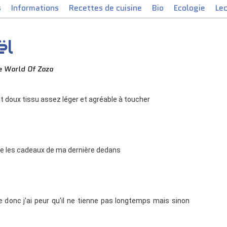
s
Informations
Recettes de cuisine
Bio
Ecologie
Le
ël
e World Of Zaza
 doux tissu assez léger et agréable à toucher
tre les cadeaux de ma dernière dedans
le donc j'ai peur qu'il ne tienne pas longtemps mais sinon