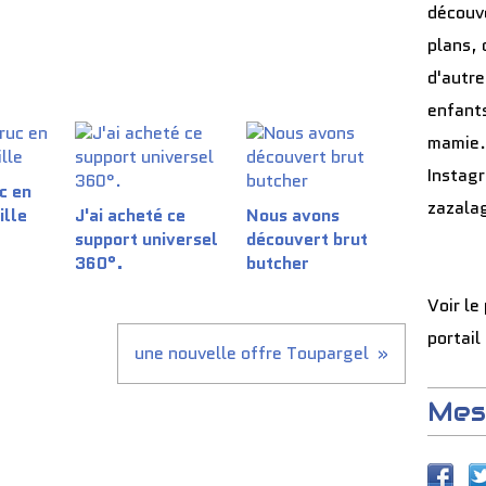
découve
plans, 
d'autre
enfants
mamie.
Instag
c en
zazala
ille
J'ai acheté ce
Nous avons
support universel
découvert brut
360°.
butcher
Voir le
portail
une nouvelle offre Toupargel
Mes