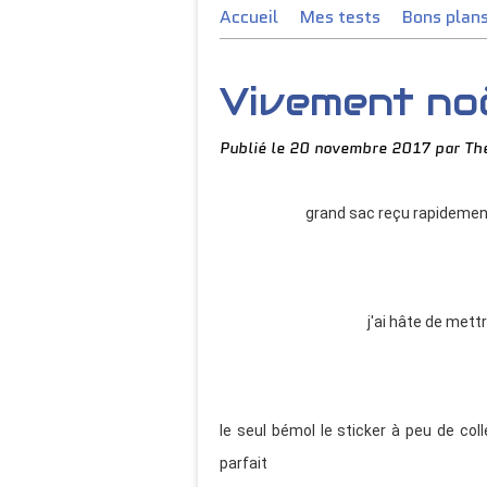
Accueil
Mes tests
Bons plan
Vivement no
Publié le
20 novembre 2017
par Th
grand sac reçu rapidement
j'ai hâte de met
le seul bémol le sticker à peu de col
parfait