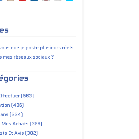
es
ous que je poste plusieurs réels
s mes réseaux sociaux ?
égories
Effectuer (563)
tion (496)
lans (334)
e Mes Achats (329)
ts Et Avis (302)