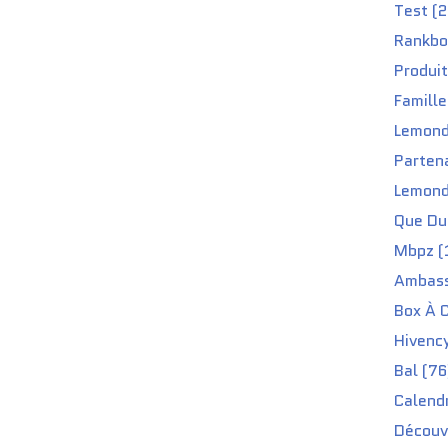
Test (2
Rankbo
Produit
Famille
Lemond
Partena
Lemond
Que Du 
Mbpz (
Ambass
Box À C
Hivenc
Bal (76
Calendr
Découv