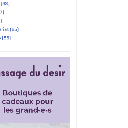
 (68)
67)
)
riat (65)
 (56)