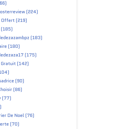
66)
osterreview (224)
 Offert (219)
 (185)
edezazambpz (183)
ire (180)
edezaza17 (175)
Gratuit (142)
104)
adrice (90)
hoisir (86)
y (77)
)
ier De Noel (76)
erte (70)