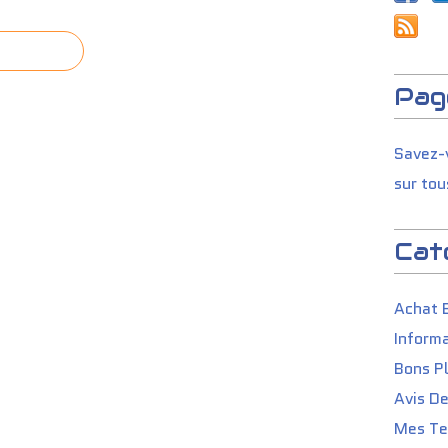
Pag
Savez-v
sur tou
Cat
Achat 
Informa
Bons P
Avis D
Mes Tes