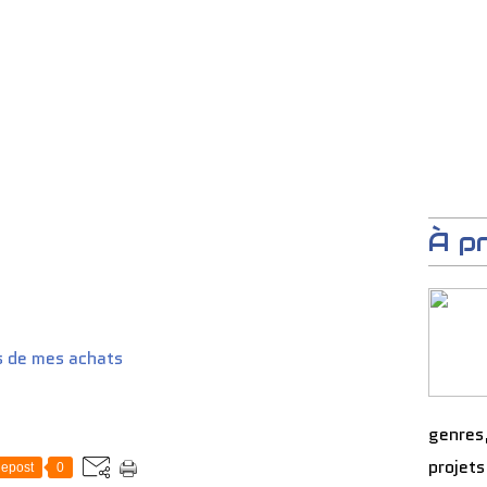
À p
s de mes achats
genres
projets
epost
0