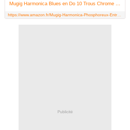
Mugig Harmonica Blues en Do 10 Trous Chrome avec Etui, Frettes en Bronze Phosphoreux, Facile à Nettoyer et Entretenir, pour Les Débudants et Enfants
https://www.amazon.fr/Mugig-Harmonica-Phosphoreux-Entretenir-D%C3%A9budants/dp/B01N7IDY2C
Publicité