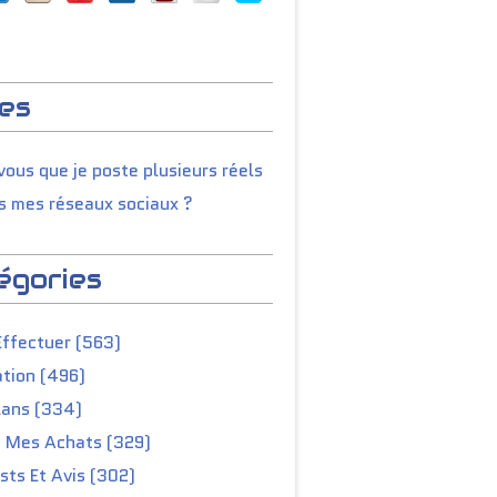
es
ous que je poste plusieurs réels
s mes réseaux sociaux ?
égories
Effectuer (563)
tion (496)
lans (334)
e Mes Achats (329)
ts Et Avis (302)