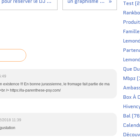
Nouvelle plateforme digitale pour réserver le DJ de vos rêves en quelques clics
un graphisme à mon image
Test (2
Rankbo
Produit
Famille
Lemond
Partena
Lemond
Que Du 
6:49
Mbpz (
n existence !!! En bonne jurassienne, le fromage fait partie de ma
Ambass
!<br /> https://la-parenthese-psy.com/
Box À C
Hivenc
Bal (76
2/2018 11:39
Calendr
égustation
Découv