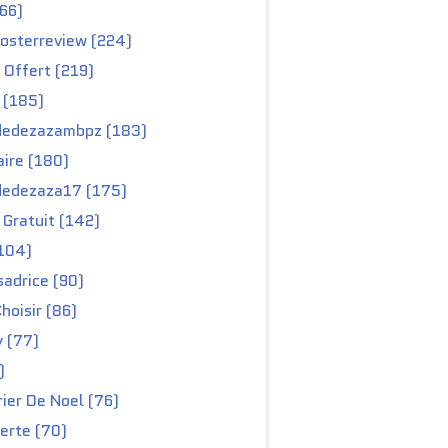
66)
osterreview (224)
 Offert (219)
 (185)
edezazambpz (183)
ire (180)
edezaza17 (175)
Gratuit (142)
104)
adrice (90)
hoisir (86)
y (77)
)
ier De Noel (76)
erte (70)