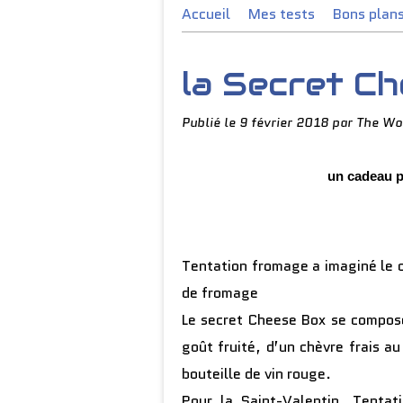
Accueil
Mes tests
Bons plan
la Secret C
Publié le
9 février 2018
par The Wo
un cadeau p
Tentation fromage a imaginé le 
de fromage
Le secret Cheese Box se compos
goût fruité, d’un chèvre frais a
bouteille de vin rouge.
Pour la Saint-Valentin, Tenta