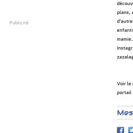
découve
plans, 
d'autre
Publicité
enfants
mamie.
Instag
zazala
Voir le
portail
Mes