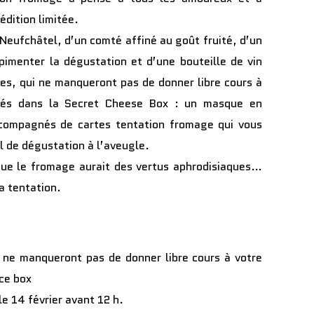
édition limitée.
eufchâtel, d’un comté affiné au goût fruité, d’un
pimenter la dégustation et d’une bouteille de vin
es, qui ne manqueront pas de donner libre cours à
ssés dans la Secret Cheese Box : un masque en
accompagnés de cartes tentation fromage qui vous
l de dégustation à l’aveugle.
ue le fromage aurait des vertus aphrodisiaques…
a tentation.
i ne manqueront pas de donner libre cours à votre
 ce box
e 14 février avant 12 h.