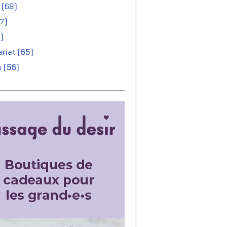
 (68)
67)
)
riat (65)
 (56)