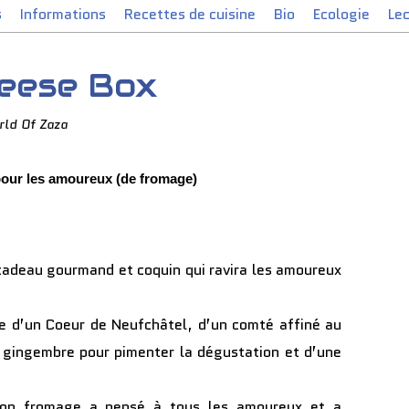
s
Informations
Recettes de cuisine
Bio
Ecologie
Le
heese Box
rld Of Zaza
our les amoureux (de fromage)
cadeau gourmand et coquin qui ravira les amoureux
e d’un Coeur de Neufchâtel, d’un comté affiné au
u gingembre pour pimenter la dégustation et d’une
tion fromage a pensé à tous les amoureux et a