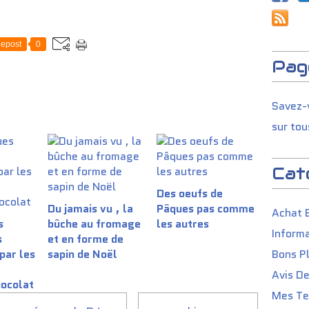
epost
0
Pag
Savez-v
sur tou
Cat
Des oeufs de
Du jamais vu , la
Pâques pas comme
Achat 
s
bûche au fromage
les autres
Informa
s
et en forme de
par les
sapin de Noël
Bons P
Avis D
ocolat
Mes Tes