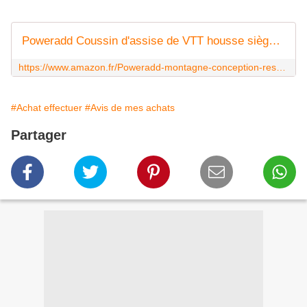
Poweradd Coussin d'assise de VTT housse siège de vélo montagne avec conception creux respirable la plus confortable pour le cyclisme
https://www.amazon.fr/Poweradd-montagne-conception-respirable-confortable/dp/B073Y8BWBF
#Achat effectuer
#Avis de mes achats
Partager