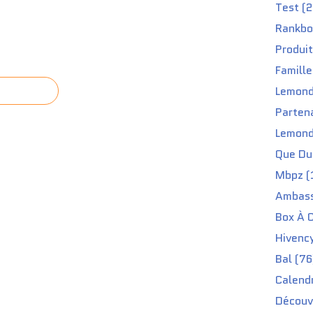
Test (2
Rankbo
Produit
Famille
Lemond
Partena
Lemond
Que Du 
Mbpz (
Ambass
Box À C
Hivenc
Bal (76
Calendr
Découv