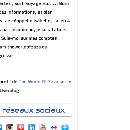
rtes , sorti voyage etc..... Bons
des informations, et bien
s. Je m’appelle Isabelle, j'ai eu 4
 par césarienne, je suis Tata et
 Suis-moi sur mes comptes :
ram theworldofzaza ou
grosse
reamcatcher Bracelet D'Amitié Montres Femmes
 profil de
The World Of Zaza
sur le
 Overblog
 réseaux sociaux