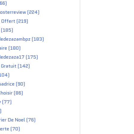
66)
osterreview (224)
 Offert (219)
 (185)
edezazambpz (183)
ire (180)
edezaza17 (175)
Gratuit (142)
104)
adrice (90)
hoisir (86)
y (77)
)
ier De Noel (76)
erte (70)