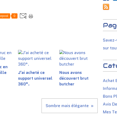
epost
0
Pag
Savez-v
sur tou
Cat
c en
ille
J'ai acheté ce
Nous avons
support universel
découvert brut
Achat 
360°.
butcher
Informa
Bons P
Avis D
Sombre mais élégante
Mes Tes