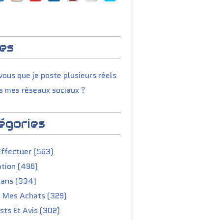
es
ous que je poste plusieurs réels
s mes réseaux sociaux ?
égories
Effectuer (563)
tion (496)
lans (334)
e Mes Achats (329)
ts Et Avis (302)