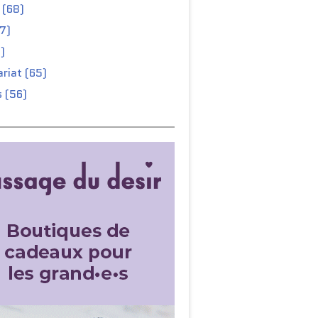
 (68)
67)
)
riat (65)
 (56)