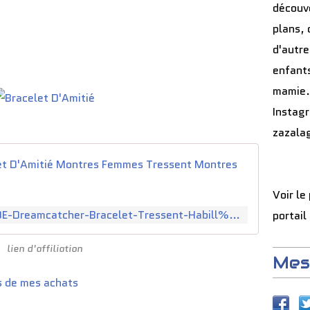
découve
plans, 
d'autre
enfants
mamie.
Instag
zazala
JSDDE D
Voir le
https://www.amazon.fr/JSDDE-Dreamcatcher-Bracelet-Tressent-Habill%C3%A9es/dp/B014XLCHE8
portail
lien d'affiliation
Mes
s de mes achats