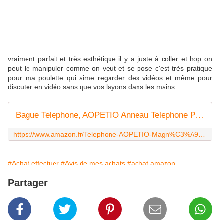
vraiment parfait et très esthétique il y a juste à coller et hop on
peut le manipuler comme on veut et se pose c'est très pratique
pour ma poulette qui aime regarder des vidéos et même pour
discuter en vidéo sans que vos layons dans les mains
Bague Telephone, AOPETIO Anneau Telephone Portable de Métal Magnétique Anti-perdu Bague Support pour iPhone Samsung Huawei et les Autres Smartphones / Tablet
https://www.amazon.fr/Telephone-AOPETIO-Magn%C3%A9tique-Anti-perdu-Smartphones/dp/B075DXRV73
#Achat effectuer
#Avis de mes achats
#achat amazon
Partager