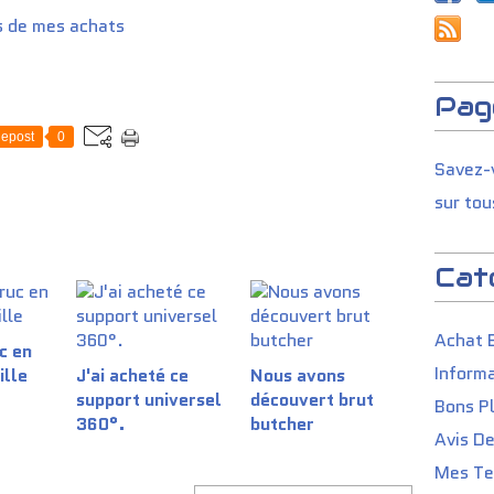
s de mes achats
Pag
epost
0
Savez-v
sur tou
Cat
Achat 
c en
Informa
ille
J'ai acheté ce
Nous avons
support universel
découvert brut
Bons P
360°.
butcher
Avis D
Mes Tes