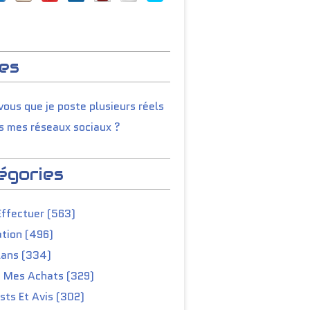
es
ous que je poste plusieurs réels
s mes réseaux sociaux ?
égories
Effectuer (563)
tion (496)
lans (334)
e Mes Achats (329)
ts Et Avis (302)