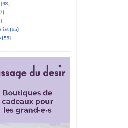
 (68)
67)
)
riat (65)
 (56)