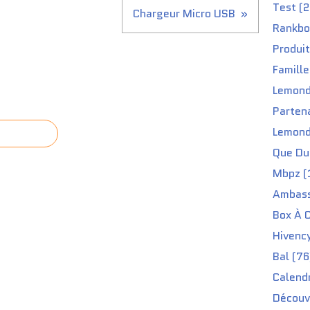
Test (2
Chargeur Micro USB
Rankbo
Produit
Famille
Lemond
Partena
Lemond
Que Du 
Mbpz (
Ambass
Box À C
Hivenc
Bal (76
Calendr
Découv