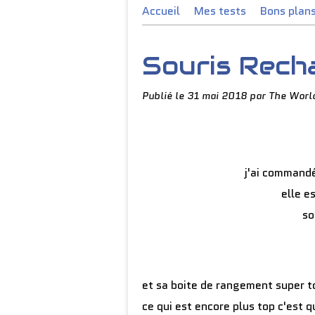
Accueil
Mes tests
Bons plan
Souris Recha
Publié le
31 mai 2018
par The Worl
j'ai command
elle e
so
et sa boite de rangement super 
ce qui est encore plus top c'est q