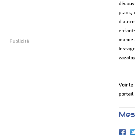
découve
plans, 
d'autre
enfants
mamie.
Publicité
Instag
zazala
Voir le
portail
Mes