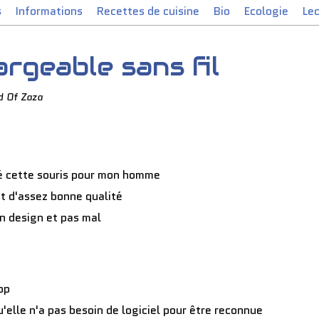
s
Informations
Recettes de cuisine
Bio
Ecologie
Le
rgeable sans fil
d Of Zaza
é cette souris pour mon homme
st d'assez bonne qualité
n design et pas mal
top
u'elle n'a pas besoin de logiciel pour être reconnue