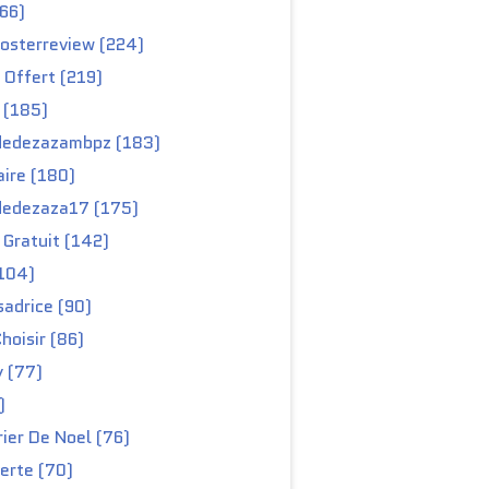
66)
osterreview (224)
 Offert (219)
 (185)
edezazambpz (183)
ire (180)
edezaza17 (175)
Gratuit (142)
104)
adrice (90)
hoisir (86)
y (77)
)
ier De Noel (76)
erte (70)