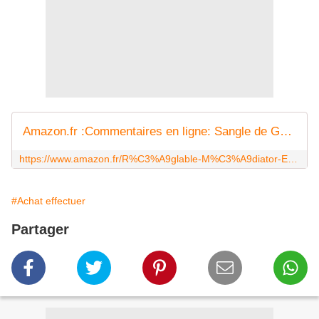
Amazon.fr :Commentaires en ligne: Sangle de Guitare Basse Réglable Souple en Coton avec Support Médiator Extrémités Pour Guitare Electrique / Acoustique - style Arc en ciel
https://www.amazon.fr/R%C3%A9glable-M%C3%A9diator-Extr%C3%A9mit%C3%A9s-Electrique-Acoustique/product-reviews/B01FVL2S1Q
#Achat effectuer
Partager