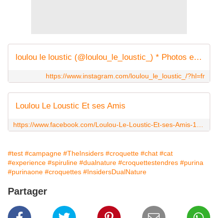
loulou le loustic (@loulou_le_loustic_) * Photos et vidéos Instagram
https://www.instagram.com/loulou_le_loustic_/?hl=fr
Loulou Le Loustic Et ses Amis
https://www.facebook.com/Loulou-Le-Loustic-Et-ses-Amis-1816273972002295/
#test
#campagne
#TheInsiders
#croquette
#chat
#cat
#experience
#spiruline
#dualnature
#croquettestendres
#purina
#purinaone
#croquettes
#InsidersDualNature
Partager