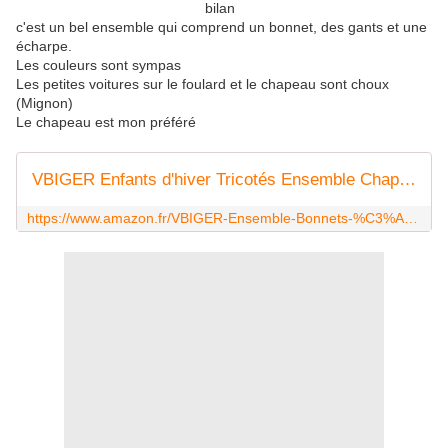
bilan
c'est un bel ensemble qui comprend un bonnet, des gants et une
écharpe.
Les couleurs sont sympas
Les petites voitures sur le foulard et le chapeau sont choux
(Mignon)
Le chapeau est mon préféré
VBIGER Enfants d'hiver Tricotés Ensemble Chapeau écharpe Gants,pour Enfants Fille Garçon 1-5 ans, Vert, 1-5 ans
https://www.amazon.fr/VBIGER-Ensemble-Bonnets-%C3%A9charpe-Tricot%C3%A9s/dp/B07GZMJ9BF