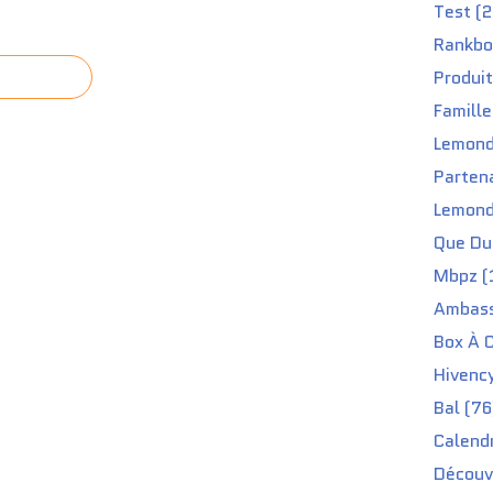
Test (2
Rankbo
Produit
Famille
Lemond
Partena
Lemond
Que Du 
Mbpz (
Ambass
Box À C
Hivenc
Bal (76
Calendr
Découv