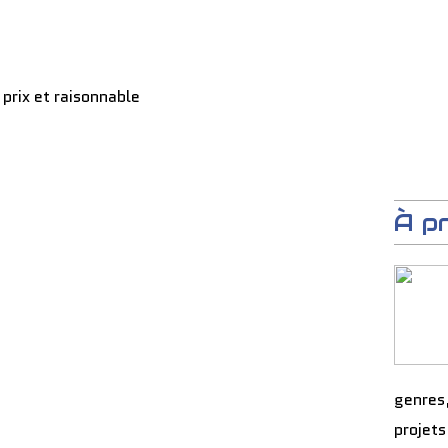
 prix et raisonnable
À p
genres
projets