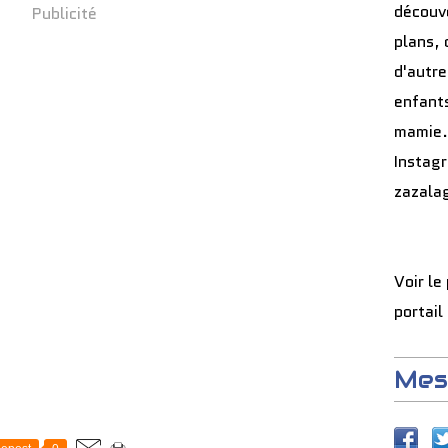
découve
Publicité
plans, 
d'autre
enfants
mamie.
Instag
zazala
Voir le
portail
Mes