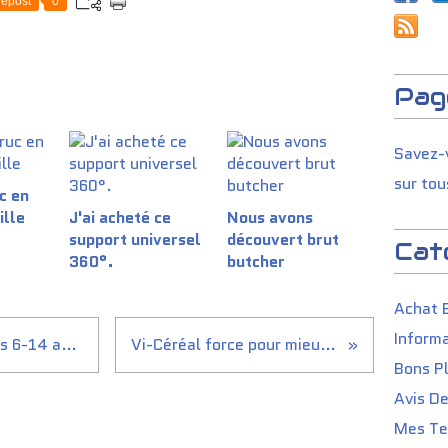
epost
0
Pag
Savez-v
sur tou
c en
ille
J'ai acheté ce
Nous avons
support universel
découvert brut
Cat
360°.
butcher
Achat 
Informa
Enfin une messagerie pour les 6-14 ans qui protège vraiment
Vi-Céréal force pour mieux affronter l’hiver
Bons P
Avis D
Mes Tes