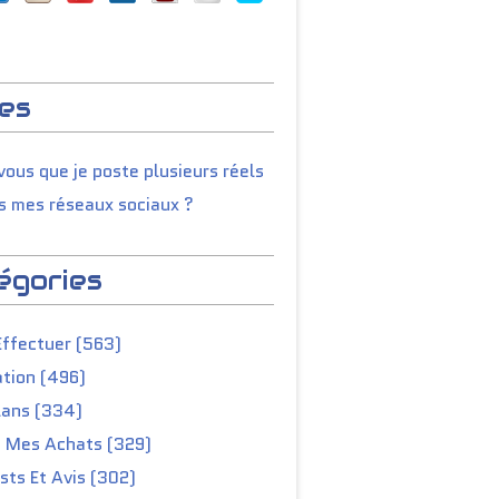
es
ous que je poste plusieurs réels
s mes réseaux sociaux ?
égories
Effectuer (563)
tion (496)
lans (334)
e Mes Achats (329)
ts Et Avis (302)