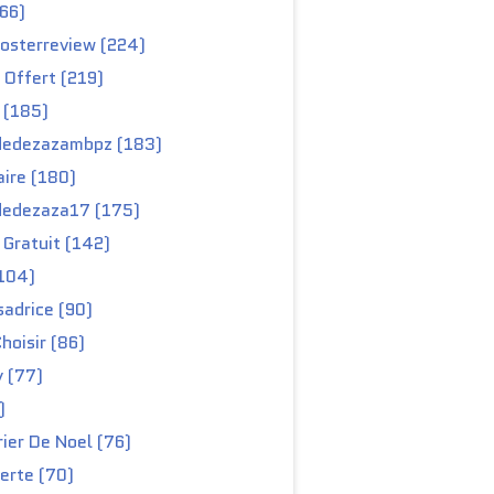
66)
osterreview (224)
 Offert (219)
 (185)
edezazambpz (183)
ire (180)
edezaza17 (175)
Gratuit (142)
104)
adrice (90)
hoisir (86)
y (77)
)
ier De Noel (76)
erte (70)