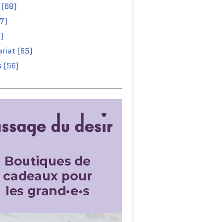
 (68)
67)
)
riat (65)
 (56)